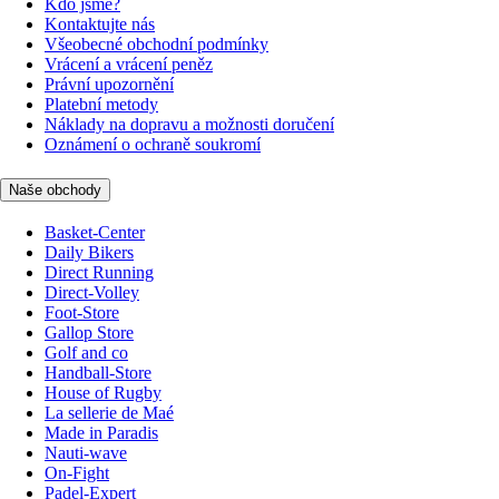
Kdo jsme?
Kontaktujte nás
Všeobecné obchodní podmínky
Vrácení a vrácení peněz
Právní upozornění
Platební metody
Náklady na dopravu a možnosti doručení
Oznámení o ochraně soukromí
Naše obchody
Basket-Center
Daily Bikers
Direct Running
Direct-Volley
Foot-Store
Gallop Store
Golf and co
Handball-Store
House of Rugby
La sellerie de Maé
Made in Paradis
Nauti-wave
On-Fight
Padel-Expert