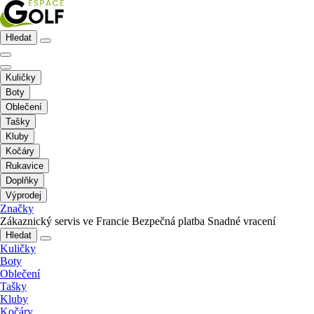
Hledat
Kuličky
Boty
Oblečení
Tašky
Kluby
Kočáry
Rukavice
Doplňky
Výprodej
Značky
Zákaznický servis ve Francie
Bezpečná platba
Snadné vracení
Hledat
Kuličky
Boty
Oblečení
Tašky
Kluby
Kočáry