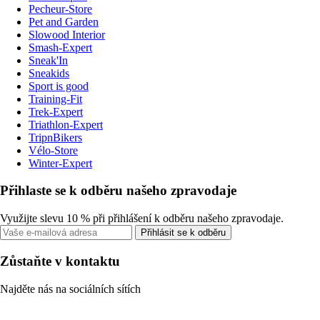
Pecheur-Store
Pet and Garden
Slowood Interior
Smash-Expert
Sneak'In
Sneakids
Sport is good
Training-Fit
Trek-Expert
Triathlon-Expert
TripnBikers
Vélo-Store
Winter-Expert
Přihlaste se k odběru našeho zpravodaje
Využijte slevu 10 % při přihlášení k odběru našeho zpravodaje.
Přihlásit se k odběru
Zůstaňte v kontaktu
Najděte nás na sociálních sítích