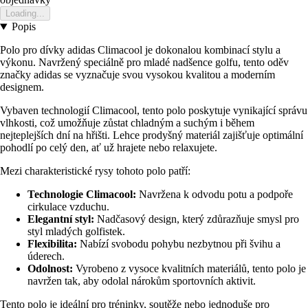
Loading...
Popis
Polo pro dívky adidas Climacool je dokonalou kombinací stylu a
výkonu. Navržený speciálně pro mladé nadšence golfu, tento oděv
značky adidas se vyznačuje svou vysokou kvalitou a moderním
designem.
Vybaven technologií Climacool, tento polo poskytuje vynikající správu
vlhkosti, což umožňuje zůstat chladným a suchým i během
nejteplejších dní na hřišti. Lehce prodyšný materiál zajišťuje optimální
pohodlí po celý den, ať už hrajete nebo relaxujete.
Mezi charakteristické rysy tohoto polo patří:
Technologie Climacool:
Navržena k odvodu potu a podpoře
cirkulace vzduchu.
Elegantní styl:
Nadčasový design, který zdůrazňuje smysl pro
styl mladých golfistek.
Flexibilita:
Nabízí svobodu pohybu nezbytnou při švihu a
úderech.
Odolnost:
Vyrobeno z vysoce kvalitních materiálů, tento polo je
navržen tak, aby odolal nárokům sportovních aktivit.
Tento polo je ideální pro tréninky, soutěže nebo jednoduše pro