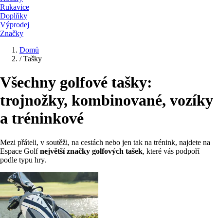
Rukavice
Doplňky
Výprodej
Značky
Domů
/
Tašky
Všechny golfové tašky:
trojnožky, kombinované, vozíky
a tréninkové
Mezi přáteli, v soutěži, na cestách nebo jen tak na trénink, najdete na
Espace Golf
největší značky golfových tašek
, které vás podpoří
podle typu hry.