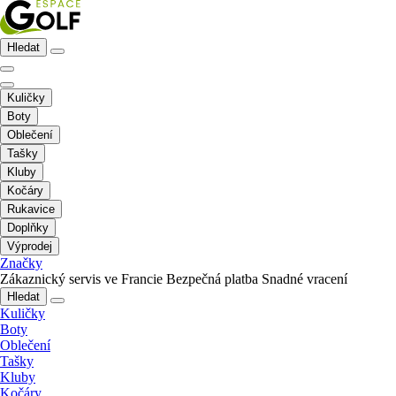
Hledat
Kuličky
Boty
Oblečení
Tašky
Kluby
Kočáry
Rukavice
Doplňky
Výprodej
Značky
Zákaznický servis ve Francie
Bezpečná platba
Snadné vracení
Hledat
Kuličky
Boty
Oblečení
Tašky
Kluby
Kočáry