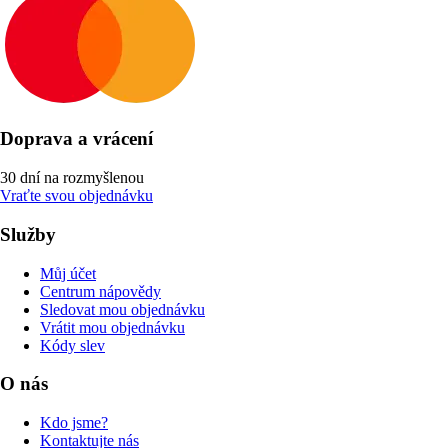
Doprava a vrácení
30 dní na rozmyšlenou
Vraťte svou objednávku
Služby
Můj účet
Centrum nápovědy
Sledovat mou objednávku
Vrátit mou objednávku
Kódy slev
O nás
Kdo jsme?
Kontaktujte nás