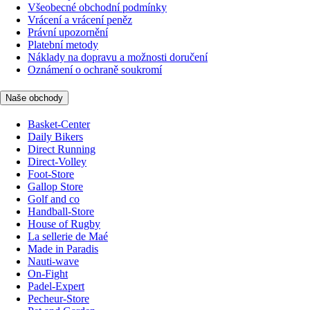
Všeobecné obchodní podmínky
Vrácení a vrácení peněz
Právní upozornění
Platební metody
Náklady na dopravu a možnosti doručení
Oznámení o ochraně soukromí
Naše obchody
Basket-Center
Daily Bikers
Direct Running
Direct-Volley
Foot-Store
Gallop Store
Golf and co
Handball-Store
House of Rugby
La sellerie de Maé
Made in Paradis
Nauti-wave
On-Fight
Padel-Expert
Pecheur-Store