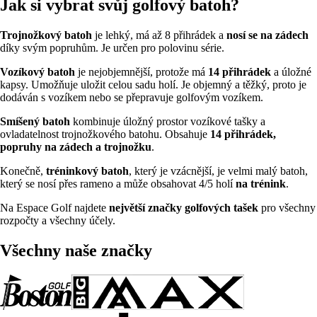
Jak si vybrat svůj golfový batoh?
Trojnožkový batoh
je lehký, má až 8 přihrádek a
nosí se na zádech
díky svým popruhům. Je určen pro polovinu série.
Vozíkový batoh
je nejobjemnější, protože má
14 přihrádek
a úložné
kapsy. Umožňuje uložit celou sadu holí. Je objemný a těžký, proto je
dodáván s vozíkem nebo se přepravuje golfovým vozíkem.
Smíšený batoh
kombinuje úložný prostor vozíkové tašky a
ovladatelnost trojnožkového batohu. Obsahuje
14 přihrádek,
popruhy na zádech a trojnožku
.
Konečně,
tréninkový batoh
, který je vzácnější, je velmi malý batoh,
který se nosí přes rameno a může obsahovat 4/5 holí
na trénink
.
Na Espace Golf najdete
největší značky golfových tašek
pro všechny
rozpočty a všechny účely.
Všechny naše značky