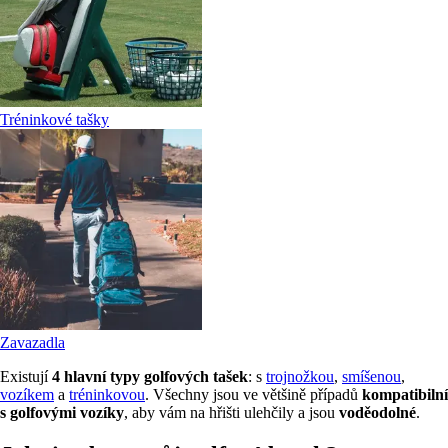
Tréninkové tašky
Zavazadla
Existují
4 hlavní typy golfových tašek
: s
trojnožkou
,
smíšenou
,
vozíkem
a
tréninkovou
. Všechny jsou ve většině případů
kompatibilní
s golfovými vozíky
, aby vám na hřišti ulehčily a jsou
voděodolné
.