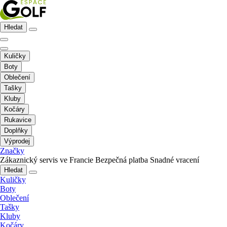
Hledat
Kuličky
Boty
Oblečení
Tašky
Kluby
Kočáry
Rukavice
Doplňky
Výprodej
Značky
Zákaznický servis ve Francie
Bezpečná platba
Snadné vracení
Hledat
Kuličky
Boty
Oblečení
Tašky
Kluby
Kočáry