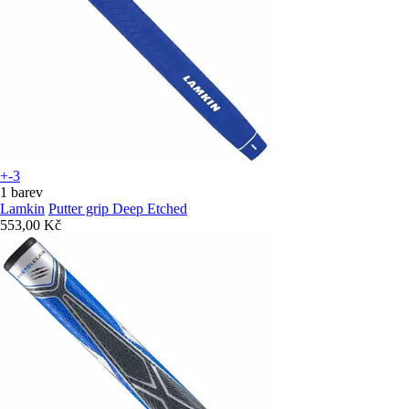
+-3
1 barev
Lamkin
Putter grip Deep Etched
553,00 Kč