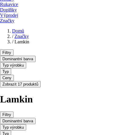
Rukavice
Doplňky
Výprodej
Značky
Domů
/
Značky
/
Lamkin
Filtry
Dominantní barva
Typ výrobku
Typ
Ceny
Zobrazit 17 produktů
Lamkin
Filtry
Dominantní barva
Typ výrobku
Typ