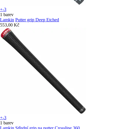
+-3
1 barev
Lamkin
Putter grip Deep Etched
553,00 Kč
+-3
1 barev
Lamkin
Střední grip na putter Crossline 360