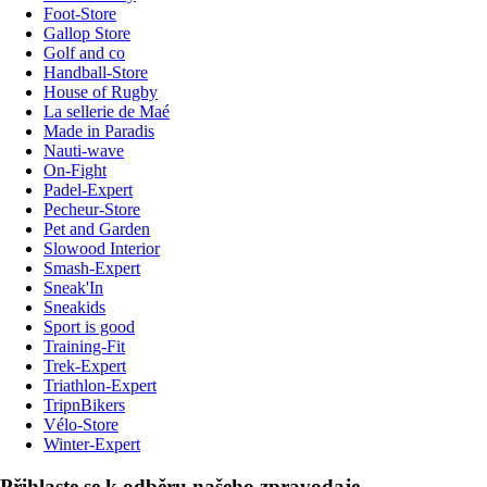
Foot-Store
Gallop Store
Golf and co
Handball-Store
House of Rugby
La sellerie de Maé
Made in Paradis
Nauti-wave
On-Fight
Padel-Expert
Pecheur-Store
Pet and Garden
Slowood Interior
Smash-Expert
Sneak'In
Sneakids
Sport is good
Training-Fit
Trek-Expert
Triathlon-Expert
TripnBikers
Vélo-Store
Winter-Expert
Přihlaste se k odběru našeho zpravodaje