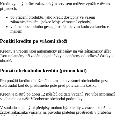
Kredit vydaný naším zákaznickým servisem můžete využít v těchto
případech:
po vrácení produktu, jako kredit dostupný ve vašem
zákaznickém účtu (sekce Moje věrnostní výhody)
v rámci obchodního gesta, prostřednictvím kódu zaslaného e-
mailem
Použití kreditu po vrácení zboží
Kredity z vrácení jsou automaticky připsány na váš zákaznický účet.
Jsou uplatněny při zadání objednávky a odečteny od celkové částky k
úhradě.
Použití obchodního kreditu (promo kód)
Pro použití kreditu obdrženého e-mailem v rámci obchodního gesta
stačí zadat kód do příslušného pole před potvrzením košíku.
Kredit je platný po dobu 12 měsíců od data vydání. Pro více informací
se obraťte na naše Všeobecné obchodní podmínky.
V souladu s platnými předpisy mohou být kredity z vrácení zboží na
žádost zákazníka vráceny na původní platební prostředek v průběhu