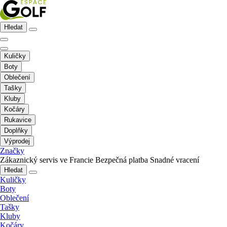
Hledat
Kuličky
Boty
Oblečení
Tašky
Kluby
Kočáry
Rukavice
Doplňky
Výprodej
Značky
Zákaznický servis ve Francie
Bezpečná platba
Snadné vracení
Hledat
Kuličky
Boty
Oblečení
Tašky
Kluby
Kočáry