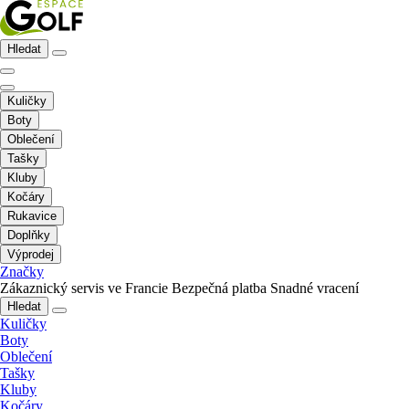
Hledat
Kuličky
Boty
Oblečení
Tašky
Kluby
Kočáry
Rukavice
Doplňky
Výprodej
Značky
Zákaznický servis ve Francie
Bezpečná platba
Snadné vracení
Hledat
Kuličky
Boty
Oblečení
Tašky
Kluby
Kočáry