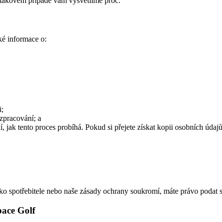
takovém případě vám vysvětlíme proč.
ké informace o:
i;
zpracování; a
 jak tento proces probíhá. Pokud si přejete získat kopii osobních úda
ko spotřebitele nebo naše zásady ochrany soukromí, máte právo podat s
pace Golf