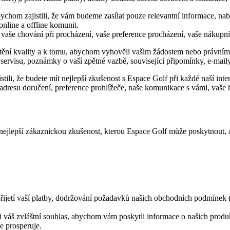
ychom zajistili, že vám budeme zasílat pouze relevantní informace, na
online a offline komunit.
, vaše chování při procházení, vaše preference procházení, vaše nákupní
ištění kvality a k tomu, abychom vyhověli vašim žádostem nebo právn
ervisu, poznámky o vaší zpětné vazbě, související připomínky, e-mail
ili, že budete mít nejlepší zkušenost s Espace Golf při každé naší inter
 adresu doručení, preference prohlížeče, naše komunikace s vámi, vaše
lepší zákaznickou zkušenost, kterou Espace Golf může poskytnout, a pr
řijetí vaší platby, dodržování požadavků našich obchodních podmínek (p
 váš zvláštní souhlas, abychom vám poskytli informace o našich produk
e prosperuje.