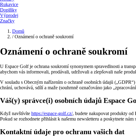
Rukavice
Doplňky
Výprodej
Značky
Domů
/
Oznámení o ochraně soukromí
Oznámení o ochraně soukromí
U Espace Golf je ochrana soukromí synonymem spravedlnosti a transp
abychom vás informovali, prodávali, udržovali a zlepšovali naše produk
V souladu s Obecným nařízením o ochraně osobních údajů („GDPR“) a
chrání, uchovává, sdílí a maže (souhrnně označováno jako „zpracování“)
Váš(y) správce(i) osobních údajů Espace Go
Když navštívíte
https://espace-golf.cz/
, budete nakupovat produkty od 
Pokud se rozhodnete přihlásit k našemu newsletteru a poskytnete nám 
Kontaktní údaje pro ochranu vašich dat