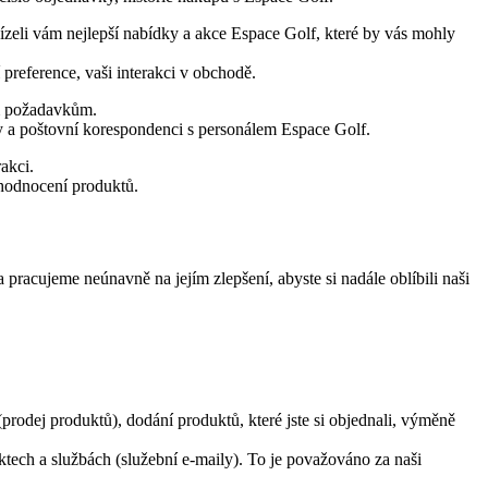
bízeli vám nejlepší nabídky a akce Espace Golf, které by vás mohly
 preference, vaši interakci v obchodě.
ím požadavkům.
y a poštovní korespondenci s personálem Espace Golf.
akci.
 hodnocení produktů.
acujeme neúnavně na jejím zlepšení, abyste si nadále oblíbili naši
rodej produktů), dodání produktů, které jste si objednali, výměně
tech a službách (služební e-maily). To je považováno za naši