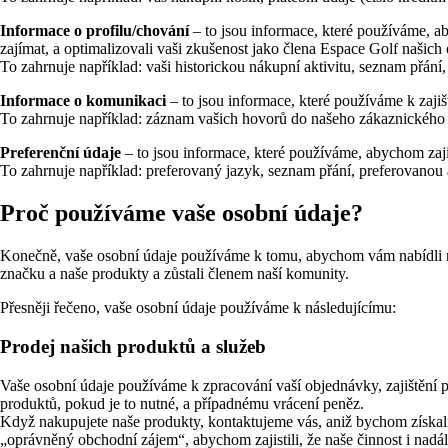
Informace o profilu/chování
– to jsou informace, které používáme, ab
zajímat, a optimalizovali vaši zkušenost jako člena Espace Golf našich 
To zahrnuje například: vaši historickou nákupní aktivitu, seznam přání
Informace o komunikaci
– to jsou informace, které používáme k zaj
To zahrnuje například: záznam vašich hovorů do našeho zákaznického s
Preferenční údaje
– to jsou informace, které používáme, abychom zajist
To zahrnuje například: preferovaný jazyk, seznam přání, preferovanou
Proč používáme vaše osobní údaje?
Konečně, vaše osobní údaje používáme k tomu, abychom vám nabídli nej
značku a naše produkty a zůstali členem naší komunity.
Přesněji řečeno, vaše osobní údaje používáme k následujícímu:
Prodej našich produktů a služeb
Vaše osobní údaje používáme k zpracování vaší objednávky, zajištění p
produktů, pokud je to nutné, a případnému vrácení peněz.
Když nakupujete naše produkty, kontaktujeme vás, aniž bychom získali
„oprávněný obchodní zájem“, abychom zajistili, že naše činnost i nadál