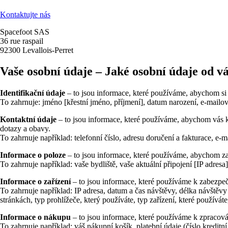
Kontaktujte nás
Spacefoot SAS
36 rue raspail
92300 Levallois-Perret
Vaše osobní údaje – Jaké osobní údaje od 
Identifikační údaje
– to jsou informace, které používáme, abychom si byl
To zahrnuje: jméno [křestní jméno, příjmení], datum narození, e-mailovo
Kontaktní údaje
– to jsou informace, které používáme, abychom vás ko
dotazy a obavy.
To zahrnuje například: telefonní číslo, adresu doručení a fakturace, e-
Informace o poloze
– to jsou informace, které používáme, abychom zaj
To zahrnuje například: vaše bydliště, vaše aktuální připojení [IP adresa
Informace o zařízení
– to jsou informace, které používáme k zabezpeče
To zahrnuje například: IP adresa, datum a čas návštěvy, délka návštěvy 
stránkách, typ prohlížeče, který používáte, typ zařízení, které používát
Informace o nákupu
– to jsou informace, které používáme k zpracová
To zahrnuje například: váš nákupní košík, platební údaje (číslo kreditní 