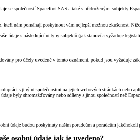
aje se společností Spacefoot SAS a také s přidruženými subjekty Espac
eb, kteří nám pomáhají poskytnout vám nejlepší možnou zkušenost. Níže 
 údaje s následujícími typy subjektů (jak stanoví a vyžaduje legislati
žadovány pro účely uvedené v tomto oznámení, pokud jsou vyžaduje zá
upráci s jinými společnostmi na jejich webových stránkách nebo aplika
ní údaje byly shromažďovány nebo sdíleny s jinou společností než Espa
osobní údaje budou poskytnuty našim poradcům a poradcům jakéhokoli p
še osobní údaje jak je uvedeno?