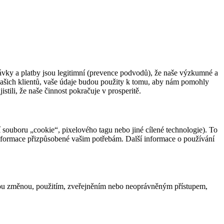
ávky a platby jsou legitimní (prevence podvodů), že naše výzkumné a
našich klientů, vaše údaje budou použity k tomu, aby nám pomohly
tili, že naše činnost pokračuje v prosperitě.
 souboru „cookie“, pixelového tagu nebo jiné cílené technologie). To
nformace přizpůsobené vašim potřebám. Další informace o používání
ou změnou, použitím, zveřejněním nebo neoprávněným přístupem,