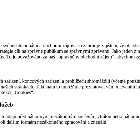
vé institucionální a obchodní zájmy. To zahrnuje zajištění, že objedn
rategie cílí na správné publikum se správnými zprávami. Jako jeden z 
vás. To je považováno za náš „oprávněný obchodní zájem“, abychom zajis
 zařízení, koncových zařízení a prohlížečů shromáždili (včetně použití
našich stránkách. Také nám to umožňuje prezentovat vám relevantní i
v sekci „Cookies“.
služeb
ních údajů před náhodným, nezákonným zničením, ztrátou nebo náhodn
koli dalším formám nezákonného zpracování a zneužití.