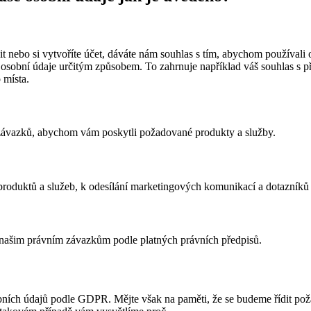
t nebo si vytvoříte účet, dáváte nám souhlas s tím, abychom používali os
osobní údaje určitým způsobem. To zahrnuje například váš souhlas s p
 místa.
 závazků, abychom vám poskytli požadované produkty a služby.
 produktů a služeb, k odesílání marketingových komunikací a dotazník
našim právním závazkům podle platných právních předpisů.
osobních údajů podle GDPR. Mějte však na paměti, že se budeme řídit po