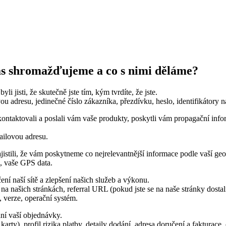
vás shromažďujeme a co s nimi děláme?
i jisti, že skutečně jste tím, kým tvrdíte, že jste.
u adresu, jedinečné číslo zákazníka, přezdívku, heslo, identifikátory na
ntaktovali a poslali vám vaše produkty, poskytli vám propagační infor
mailovou adresu.
istili, že vám poskytneme co nejrelevantnější informace podle vaší geo
], vaše GPS data.
ní naší sítě a zlepšení našich služeb a výkonu.
na našich stránkách, referral URL (pokud jste se na naše stránky dostali
e, verze, operační systém.
ní vaší objednávky.
karty), profil rizika platby, detaily dodání, adresa doručení a fakturace