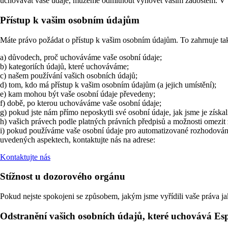
uchovávat vaše údaje, můžeme odmítnout vyhovět vašim žádostem. V 
Přístup k vašim osobním údajům
Máte právo požádat o přístup k vašim osobním údajům. To zahrnuje ta
a) důvodech, proč uchováváme vaše osobní údaje;
b) kategoriích údajů, které uchováváme;
c) našem používání vašich osobních údajů;
d) tom, kdo má přístup k vašim osobním údajům (a jejich umístění);
e) kam mohou být vaše osobní údaje převedeny;
f) době, po kterou uchováváme vaše osobní údaje;
g) pokud jste nám přímo neposkytli své osobní údaje, jak jsme je získal
h) vašich právech podle platných právních předpisů a možnosti omezit 
i) pokud používáme vaše osobní údaje pro automatizované rozhodování,
uvedených aspektech, kontaktujte nás na adrese:
Kontaktujte nás
Stížnost u dozorového orgánu
Pokud nejste spokojeni se způsobem, jakým jsme vyřídili vaše práva ja
Odstranění vašich osobních údajů, které uchovává Es