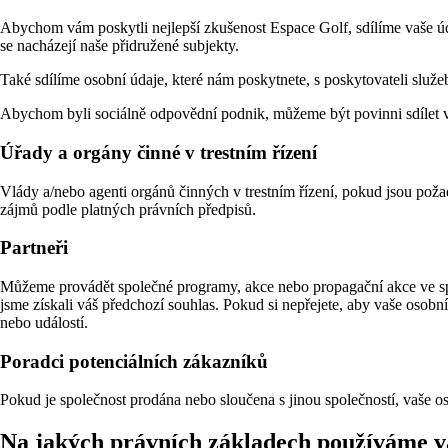
Abychom vám poskytli nejlepší zkušenost Espace Golf, sdílíme vaše úd
se nacházejí naše přidružené subjekty.
Také sdílíme osobní údaje, které nám poskytnete, s poskytovateli služ
Abychom byli sociálně odpovědní podnik, můžeme být povinni sdílet vaše
Úřady a orgány činné v trestním řízení
Vlády a/nebo agenti orgánů činných v trestním řízení, pokud jsou po
zájmů podle platných právních předpisů.
Partneři
Můžeme provádět společné programy, akce nebo propagační akce ve spol
jsme získali váš předchozí souhlas. Pokud si nepřejete, aby vaše osob
nebo událostí.
Poradci potenciálních zákazníků
Pokud je společnost prodána nebo sloučena s jinou společností, vaše 
Na jakých právních základech používáme va