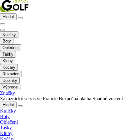
Hledat
Kuličky
Boty
Oblečení
Tašky
Kluby
Kočáry
Rukavice
Doplňky
Výprodej
Značky
Zákaznický servis ve Francie
Bezpečná platba
Snadné vracení
Hledat
Kuličky
Boty
Oblečení
Tašky
Kluby
Kočáry