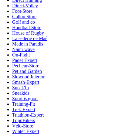
Direct Running
Direct-Volley
Foot-Store
Gallop Store
Golf and co
Handball-Store
House of Rugby
La sellerie de Maé
Made in Paradis
Nauti-wave
On-Fight
Padel-Expert
Pecheur-Store
Pet and Garden
Slowood Interior
Smash-Expert
Sneak'In
Sneakids
Sport is good
Training-Fit
Trek-Expert
Triathlon-Expert
TripnBikers
Vélo-Store
Winter-Expert