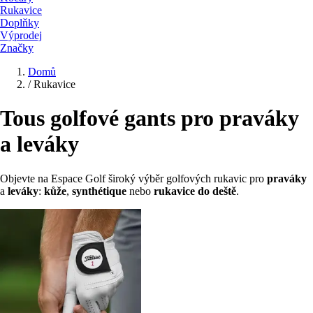
Rukavice
Doplňky
Výprodej
Značky
Domů
/
Rukavice
Tous golfové gants pro praváky
a leváky
Objevte na Espace Golf široký výběr golfových rukavic pro
praváky
a
leváky
:
kůže
,
synthétique
nebo
rukavice do deště
.