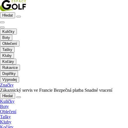
Hledat
Kuličky
Boty
Oblečení
Tašky
Kluby
Kočáry
Rukavice
Doplňky
Výprodej
Značky
Zákaznický servis ve Francie
Bezpečná platba
Snadné vracení
Hledat
Kuličky
Boty
Oblečení
Tašky
Kluby
Kočáry