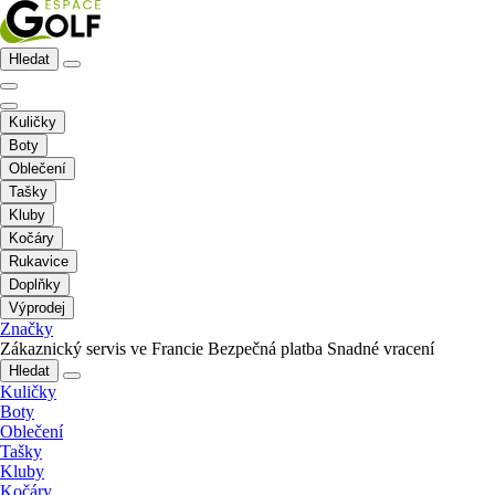
Hledat
Kuličky
Boty
Oblečení
Tašky
Kluby
Kočáry
Rukavice
Doplňky
Výprodej
Značky
Zákaznický servis ve Francie
Bezpečná platba
Snadné vracení
Hledat
Kuličky
Boty
Oblečení
Tašky
Kluby
Kočáry