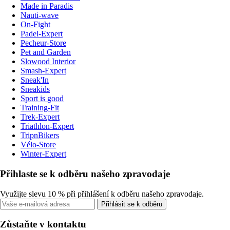
Made in Paradis
Nauti-wave
On-Fight
Padel-Expert
Pecheur-Store
Pet and Garden
Slowood Interior
Smash-Expert
Sneak'In
Sneakids
Sport is good
Training-Fit
Trek-Expert
Triathlon-Expert
TripnBikers
Vélo-Store
Winter-Expert
Přihlaste se k odběru našeho zpravodaje
Využijte slevu 10 % při přihlášení k odběru našeho zpravodaje.
Přihlásit se k odběru
Zůstaňte v kontaktu