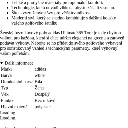
Lehké a prodyšné materiály pro optimální komfort.
Technologie, která odvádí vlhkost, abyste zůstali v suchu.
Šito s vyztuženými švy pro větší trvanlivost.
Moderní styl, který se snadno kombinuje s dalšími kousky
vašeho golfového šatníku.
Ženský bezrukávový polo adidas Ultimate365 Tour je tedy chytrou
volbou pro každou, která si chce udržet eleganci na greenu a zároveň
podávat výkony. Nebojte se ho přidat do svého golfového vybavení
pro sofistikovaný vzhled s technickými parametry, které vyhovují
vašim potřebám.
Další informace
Marki
adidas
Barva
white
Dominantní barva
Bílá
Typ
Žena
Věk
Dospělý
Funkce
Bez rukávů
Hlavní materiál
polyester
Loading...
Loading...