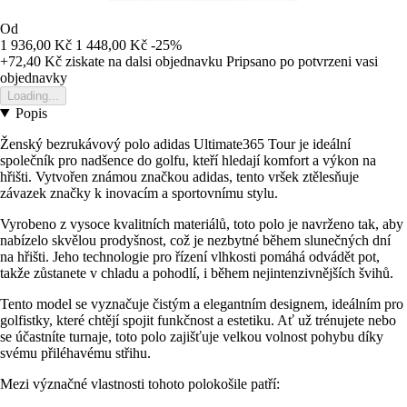
Od
1 936,00 Kč
1 448,00 Kč
-25%
+72,40 Kč
ziskate na dalsi objednavku
Pripsano po potvrzeni vasi
objednavky
Loading...
Popis
Ženský bezrukávový polo adidas Ultimate365 Tour je ideální
společník pro nadšence do golfu, kteří hledají komfort a výkon na
hřišti. Vytvořen známou značkou adidas, tento vršek ztělesňuje
závazek značky k inovacím a sportovnímu stylu.
Vyrobeno z vysoce kvalitních materiálů, toto polo je navrženo tak, aby
nabízelo skvělou prodyšnost, což je nezbytné během slunečných dní
na hřišti. Jeho technologie pro řízení vlhkosti pomáhá odvádět pot,
takže zůstanete v chladu a pohodlí, i během nejintenzivnějších švihů.
Tento model se vyznačuje čistým a elegantním designem, ideálním pro
golfistky, které chtějí spojit funkčnost a estetiku. Ať už trénujete nebo
se účastníte turnaje, toto polo zajišťuje velkou volnost pohybu díky
svému přiléhavému střihu.
Mezi význačné vlastnosti tohoto polokošile patří: