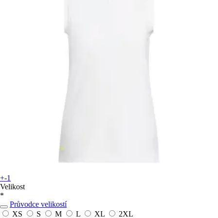
+-1
Velikost
*
Průvodce velikostí
XS
S
M
L
XL
2XL