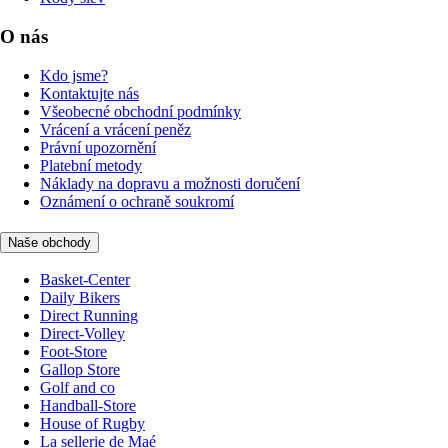
O nás
Kdo jsme?
Kontaktujte nás
Všeobecné obchodní podmínky
Vrácení a vrácení peněz
Právní upozornění
Platební metody
Náklady na dopravu a možnosti doručení
Oznámení o ochraně soukromí
Naše obchody
Basket-Center
Daily Bikers
Direct Running
Direct-Volley
Foot-Store
Gallop Store
Golf and co
Handball-Store
House of Rugby
La sellerie de Maé