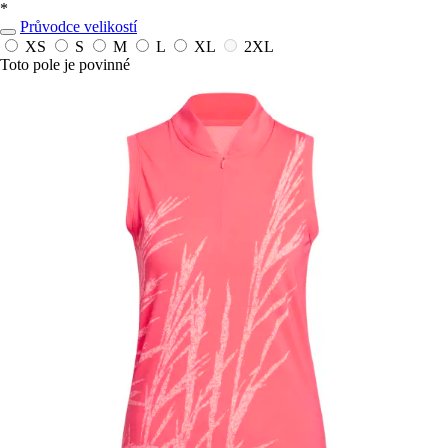
*
Průvodce velikostí
XS
S
M
L
XL
2XL
Toto pole je povinné