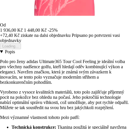
Od
1 936,00 Kč
1 448,00 Kč
-25%
+72,40 Kč
ziskate na dalsi objednavku
Pripsano po potvrzeni vasi
objednavky
Loading...
Popis
Polo pro ženy adidas Ultimate365 Tour Cool Feeling je ideální volba
pro všechny nadšence golfu, kteří hledají oděv kombinující výkon a
eleganci. Navržen značkou, která je známá svým závazkem k
inovacím, se tento polo vyznačuje moderním střihem a
bezkonkurenčním pohodlím.
Vyrobeno z vysoce kvalitních materiálů, toto polo zajišťuje příjemný
pocit na pokožce bez ohledu na počasí. Jeho pokročilá technologie
nabízí optimální správu vlhkosti, což umožňuje, aby pot rychle odpařil.
Můžete se tak soustředit na svou hru bez jakýchkoli rozptýlení.
Mezi významné vlastnosti tohoto polo patří:
Technická konstrukce:
Tkanina použitá je speciálně navržena