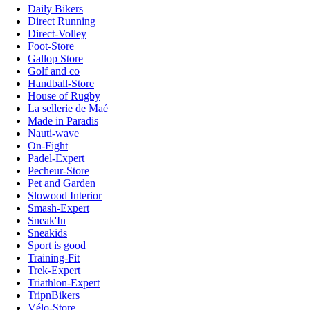
Daily Bikers
Direct Running
Direct-Volley
Foot-Store
Gallop Store
Golf and co
Handball-Store
House of Rugby
La sellerie de Maé
Made in Paradis
Nauti-wave
On-Fight
Padel-Expert
Pecheur-Store
Pet and Garden
Slowood Interior
Smash-Expert
Sneak'In
Sneakids
Sport is good
Training-Fit
Trek-Expert
Triathlon-Expert
TripnBikers
Vélo-Store