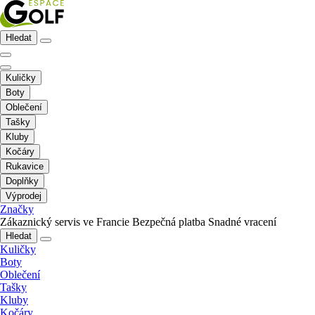
Hledat
Kuličky
Boty
Oblečení
Tašky
Kluby
Kočáry
Rukavice
Doplňky
Výprodej
Značky
Zákaznický servis ve Francie
Bezpečná platba
Snadné vracení
Hledat
Kuličky
Boty
Oblečení
Tašky
Kluby
Kočáry