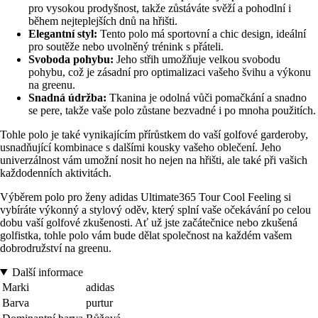
pro vysokou prodyšnost, takže zůstáváte svěží a pohodlní i
během nejteplejších dnů na hřišti.
Elegantní styl:
Tento polo má sportovní a chic design, ideální
pro soutěže nebo uvolněný trénink s přáteli.
Svoboda pohybu:
Jeho střih umožňuje velkou svobodu
pohybu, což je zásadní pro optimalizaci vašeho švihu a výkonu
na greenu.
Snadná údržba:
Tkanina je odolná vůči pomačkání a snadno
se pere, takže vaše polo zůstane bezvadné i po mnoha použitích.
Tohle polo je také vynikajícím přírůstkem do vaší golfové garderoby,
usnadňující kombinace s dalšími kousky vašeho oblečení. Jeho
univerzálnost vám umožní nosit ho nejen na hřišti, ale také při vašich
každodenních aktivitách.
Výběrem polo pro ženy adidas Ultimate365 Tour Cool Feeling si
vybíráte výkonný a stylový oděv, který splní vaše očekávání po celou
dobu vaší golfové zkušenosti. Ať už jste začátečnice nebo zkušená
golfistka, tohle polo vám bude dělat společnost na každém vašem
dobrodružství na greenu.
Další informace
Marki
adidas
Barva
purtur