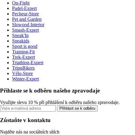
On-Fight
Padel-Expert
Pecheur-Store
Pet and Garden
Slowood Interior
Smash-Expert
Sneak'In
Sneakids
Sport is good
Training-Fit
Trek-Expert
Triathlon-Expert
TripnBikers
Vélo-Store
Winter-Expert
Přihlaste se k odběru našeho zpravodaje
Využijte slevu 10 % při přihlášení k odběru našeho zpravodaje.
Přihlásit se k odběru
Zůstaňte v kontaktu
Najděte nás na sociálních sítích