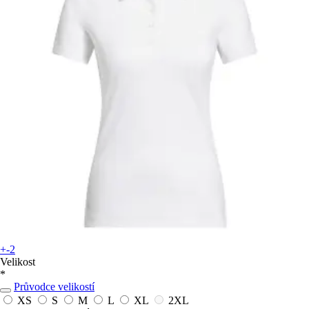
+-2
Velikost
*
Průvodce velikostí
XS
S
M
L
XL
2XL