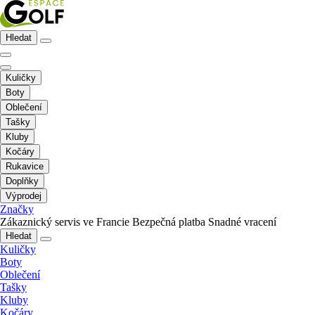
Hledat
Kuličky
Boty
Oblečení
Tašky
Kluby
Kočáry
Rukavice
Doplňky
Výprodej
Značky
Zákaznický servis ve Francie
Bezpečná platba
Snadné vracení
Hledat
Kuličky
Boty
Oblečení
Tašky
Kluby
Kočáry