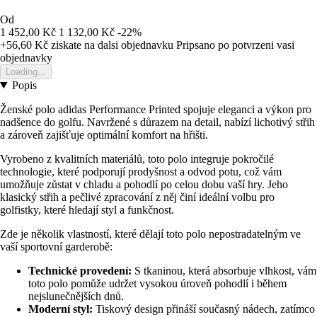
Od
1 452,00 Kč
1 132,00 Kč
-22%
+56,60 Kč
ziskate na dalsi objednavku
Pripsano po potvrzeni vasi
objednavky
Loading...
Popis
Ženské polo adidas Performance Printed spojuje eleganci a výkon pro
nadšence do golfu. Navržené s důrazem na detail, nabízí lichotivý střih
a zároveň zajišťuje optimální komfort na hřišti.
Vyrobeno z kvalitních materiálů, toto polo integruje pokročilé
technologie, které podporují prodyšnost a odvod potu, což vám
umožňuje zůstat v chladu a pohodlí po celou dobu vaší hry. Jeho
klasický střih a pečlivé zpracování z něj činí ideální volbu pro
golfistky, které hledají styl a funkčnost.
Zde je několik vlastností, které dělají toto polo nepostradatelným ve
vaší sportovní garderobě:
Technické provedení:
S tkaninou, která absorbuje vlhkost, vám
toto polo pomůže udržet vysokou úroveň pohodlí i během
nejslunečnějších dnů.
Moderní styl:
Tiskový design přináší současný nádech, zatímco