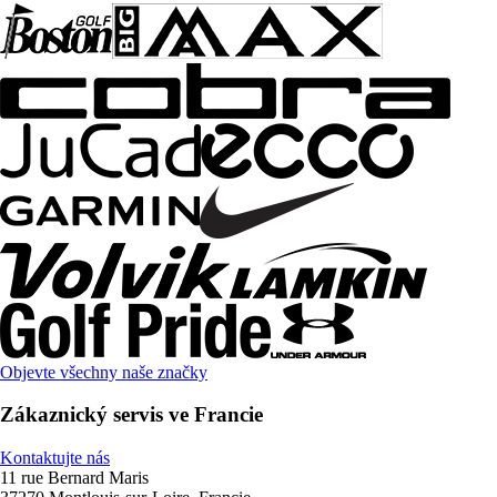
Objevte všechny naše značky
Zákaznický servis ve Francie
Kontaktujte nás
11 rue Bernard Maris