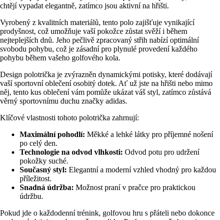
chtějí vypadat elegantně, zatímco jsou aktivní na hřišti.
Vyrobený z kvalitních materiálů, tento polo zajišťuje vynikající
prodyšnost, což umožňuje vaší pokožce zůstat svěží i během
nejteplejších dnů. Jeho pečlivě zpracovaný střih nabízí optimální
svobodu pohybu, což je zásadní pro plynulé provedení každého
pohybu během vašeho golfového kola.
Design polotrička je zvýrazněn dynamickými potisky, které dodávají
vaší sportovní oblečení osobitý dotek. Ať už jste na hřišti nebo mimo
něj, tento kus oblečení vám pomůže ukázat váš styl, zatímco zůstává
věrný sportovnímu duchu značky adidas.
Klíčové vlastnosti tohoto polotrička zahrnují:
Maximální pohodlí:
Měkké a lehké látky pro příjemné nošení
po celý den.
Technologie na odvod vlhkosti:
Odvod potu pro udržení
pokožky suché.
Současný styl:
Elegantní a moderní vzhled vhodný pro každou
příležitost.
Snadná údržba:
Možnost praní v pračce pro praktickou
údržbu.
Pokud jde o každodenní trénink, golfovou hru s přáteli nebo dokonce