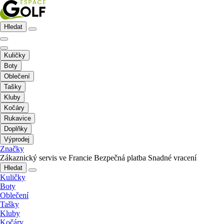
Hledat
Kuličky
Boty
Oblečení
Tašky
Kluby
Kočáry
Rukavice
Doplňky
Výprodej
Značky
Zákaznický servis ve Francie
Bezpečná platba
Snadné vracení
Hledat
Kuličky
Boty
Oblečení
Tašky
Kluby
Kočáry