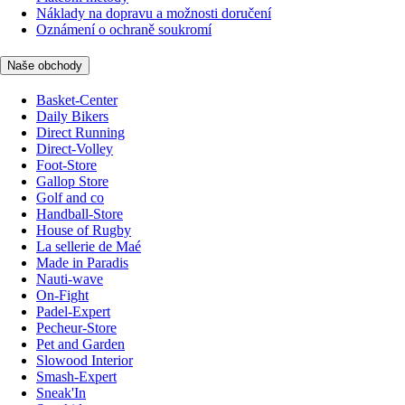
Náklady na dopravu a možnosti doručení
Oznámení o ochraně soukromí
Naše obchody
Basket-Center
Daily Bikers
Direct Running
Direct-Volley
Foot-Store
Gallop Store
Golf and co
Handball-Store
House of Rugby
La sellerie de Maé
Made in Paradis
Nauti-wave
On-Fight
Padel-Expert
Pecheur-Store
Pet and Garden
Slowood Interior
Smash-Expert
Sneak'In