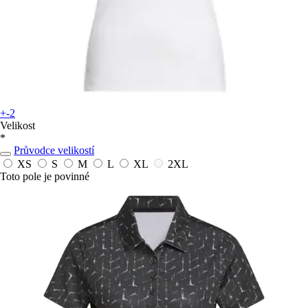
+-2
Velikost
*
Průvodce velikostí
XS
S
M
L
XL
2XL
Toto pole je povinné