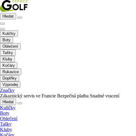
Hledat
Kuličky
Boty
Oblečení
Tašky
Kluby
Kočáry
Rukavice
Doplňky
Výprodej
Značky
Zákaznický servis ve Francie
Bezpečná platba
Snadné vracení
Hledat
Kuličky
Boty
Oblečení
Tašky
Kluby
Kočáry