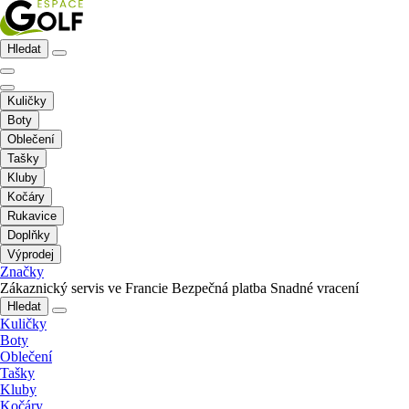
Hledat
Kuličky
Boty
Oblečení
Tašky
Kluby
Kočáry
Rukavice
Doplňky
Výprodej
Značky
Zákaznický servis ve Francie
Bezpečná platba
Snadné vracení
Hledat
Kuličky
Boty
Oblečení
Tašky
Kluby
Kočáry