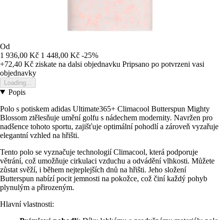
Od
1 936,00 Kč
1 448,00 Kč
-25%
+72,40 Kč
ziskate na dalsi objednavku
Pripsano po potvrzeni vasi
objednavky
Loading...
Popis
Polo s potiskem adidas Ultimate365+ Climacool Butterspun Mighty
Blossom ztělesňuje umění golfu s nádechem modernity. Navržen pro
nadšence tohoto sportu, zajišťuje optimální pohodlí a zároveň vyzařuje
elegantní vzhled na hřišti.
Tento polo se vyznačuje technologií Climacool, která podporuje
větrání, což umožňuje cirkulaci vzduchu a odvádění vlhkosti. Můžete
zůstat svěží, i během nejteplejších dnů na hřišti. Jeho složení
Butterspun nabízí pocit jemnosti na pokožce, což činí každý pohyb
plynulým a přirozeným.
Hlavní vlastnosti: