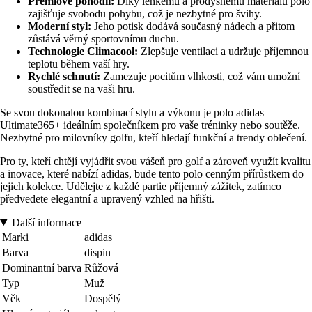
Prémiové pohodlí:
Díky lehkému a prodyšnému materiálu polo
zajišťuje svobodu pohybu, což je nezbytné pro švihy.
Moderní styl:
Jeho potisk dodává současný nádech a přitom
zůstává věrný sportovnímu duchu.
Technologie Climacool:
Zlepšuje ventilaci a udržuje příjemnou
teplotu během vaší hry.
Rychlé schnutí:
Zamezuje pocitům vlhkosti, což vám umožní
soustředit se na vaši hru.
Se svou dokonalou kombinací stylu a výkonu je polo adidas
Ultimate365+ ideálním společníkem pro vaše tréninky nebo soutěže.
Nezbytné pro milovníky golfu, kteří hledají funkční a trendy oblečení.
Pro ty, kteří chtějí vyjádřit svou vášeň pro golf a zároveň využít kvalitu
a inovace, které nabízí adidas, bude tento polo cenným přírůstkem do
jejich kolekce. Udělejte z každé partie příjemný zážitek, zatímco
předvedete elegantní a upravený vzhled na hřišti.
Další informace
Marki
adidas
Barva
dispin
Dominantní barva
Růžová
Typ
Muž
Věk
Dospělý