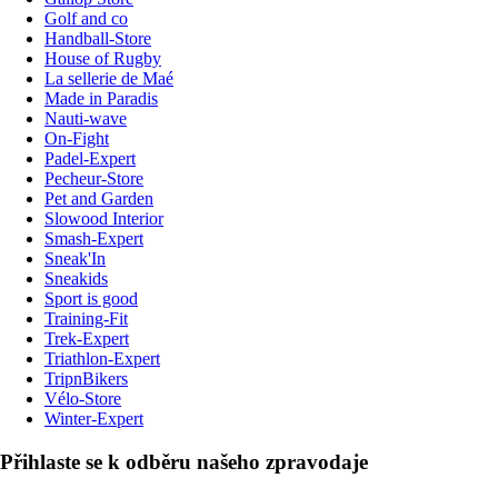
Golf and co
Handball-Store
House of Rugby
La sellerie de Maé
Made in Paradis
Nauti-wave
On-Fight
Padel-Expert
Pecheur-Store
Pet and Garden
Slowood Interior
Smash-Expert
Sneak'In
Sneakids
Sport is good
Training-Fit
Trek-Expert
Triathlon-Expert
TripnBikers
Vélo-Store
Winter-Expert
Přihlaste se k odběru našeho zpravodaje