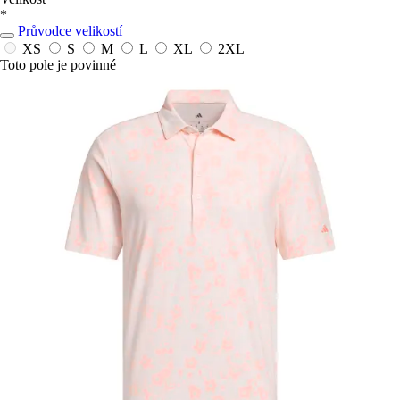
*
Průvodce velikostí
XS
S
M
L
XL
2XL
Toto pole je povinné