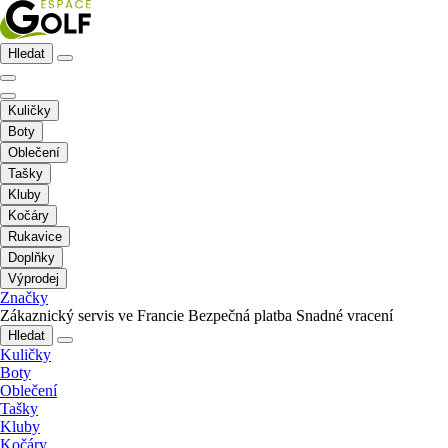
Hledat
Kuličky
Boty
Oblečení
Tašky
Kluby
Kočáry
Rukavice
Doplňky
Výprodej
Značky
Zákaznický servis ve Francie
Bezpečná platba
Snadné vracení
Hledat
Kuličky
Boty
Oblečení
Tašky
Kluby
Kočáry