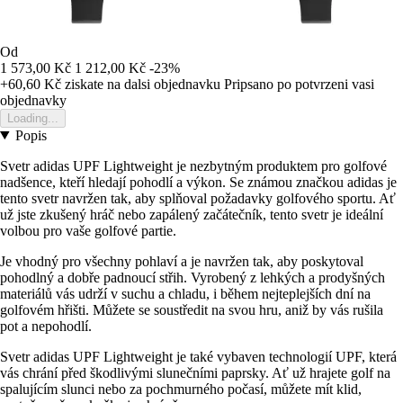
Od
1 573,00 Kč
1 212,00 Kč
-23%
+60,60 Kč
ziskate na dalsi objednavku
Pripsano po potvrzeni vasi
objednavky
Loading...
Popis
Svetr adidas UPF Lightweight je nezbytným produktem pro golfové
nadšence, kteří hledají pohodlí a výkon. Se známou značkou adidas je
tento svetr navržen tak, aby splňoval požadavky golfového sportu. Ať
už jste zkušený hráč nebo zapálený začátečník, tento svetr je ideální
volbou pro vaše golfové partie.
Je vhodný pro všechny pohlaví a je navržen tak, aby poskytoval
pohodlný a dobře padnoucí střih. Vyrobený z lehkých a prodyšných
materiálů vás udrží v suchu a chladu, i během nejteplejších dní na
golfovém hřišti. Můžete se soustředit na svou hru, aniž by vás rušila
pot a nepohodlí.
Svetr adidas UPF Lightweight je také vybaven technologií UPF, která
vás chrání před škodlivými slunečními paprsky. Ať už hrajete golf na
spalujícím slunci nebo za pochmurného počasí, můžete mít klid,