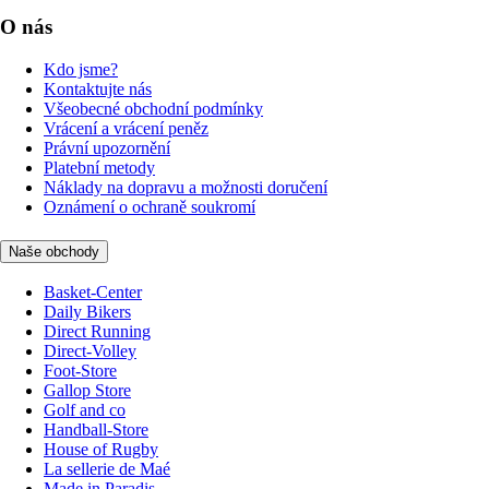
O nás
Kdo jsme?
Kontaktujte nás
Všeobecné obchodní podmínky
Vrácení a vrácení peněz
Právní upozornění
Platební metody
Náklady na dopravu a možnosti doručení
Oznámení o ochraně soukromí
Naše obchody
Basket-Center
Daily Bikers
Direct Running
Direct-Volley
Foot-Store
Gallop Store
Golf and co
Handball-Store
House of Rugby
La sellerie de Maé
Made in Paradis