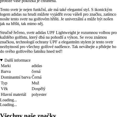
protože vaše pokožka je chráněna.
Tento svetr je nejen funkční, ale má také elegantní styl. S ikonickým
logem adidas na hrudi můžete vyjádřit svou vášeň pro značku, zatímco
nosíte tento svetr na golfovém hřišti. Je univerzální a může být nošen
jak na hřišti, tak mimo něj.
Stručně řečeno, svetr adidas UPF Lightweight je rozumnou volbou pro
každého golfistu, který dbá na pohodlí a výkon. Se svou známou
značkou, technologií ochrany UPF a elegantním stylem je tento svetr
nezbytností pro všechny golfové nadšence. Tak neváhejte a přidejte ho
do svého golfového šatníku hned teď!
Další informace
Marki
adidas
Barva
černá
Dominantní barva
Černá
Typ
Muž
Věk
Dospělý
Hlavní materiál
polyester
Loading...
Loading...
Všechny naše značky