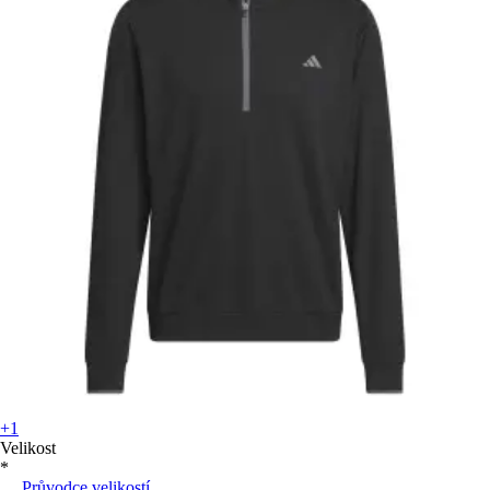
+1
Velikost
*
Průvodce velikostí