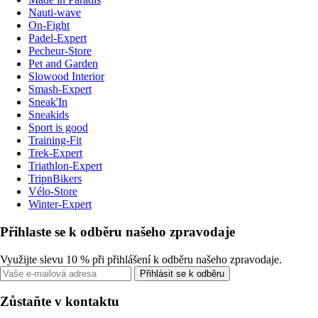
Nauti-wave
On-Fight
Padel-Expert
Pecheur-Store
Pet and Garden
Slowood Interior
Smash-Expert
Sneak'In
Sneakids
Sport is good
Training-Fit
Trek-Expert
Triathlon-Expert
TripnBikers
Vélo-Store
Winter-Expert
Přihlaste se k odběru našeho zpravodaje
Využijte slevu 10 % při přihlášení k odběru našeho zpravodaje.
Přihlásit se k odběru
Zůstaňte v kontaktu