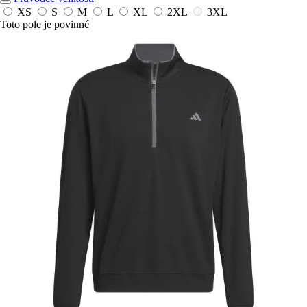
XS
S
M
L
XL
2XL
3XL
Toto pole je povinné