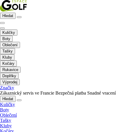
Hledat
Kuličky
Boty
Oblečení
Tašky
Kluby
Kočáry
Rukavice
Doplňky
Výprodej
Značky
Zákaznický servis ve Francie
Bezpečná platba
Snadné vracení
Hledat
Kuličky
Boty
Oblečení
Tašky
Kluby
Kočáry