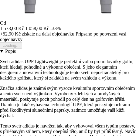
Od
1 573,00 Kč
1 058,00 Kč
-33%
+52,90 Kč
ziskate na dalsi objednavku
Pripsano po potvrzeni vasi
objednavky
Loading...
Popis
Svetr adidas UPF Lightweight je perfektní volba pro milovníky golfu,
kteří hledají pohodlné a výkonné oblečení. S jeho elegantním
designem a inovativní technologií je tento svetr nepostradatelný pro
každého golfistu, který si zakládá na svém vzhledu a výkonu.
Značka adidas je známá svým vysoce kvalitním sportovním oblečením
a tento svetr není výjimkou. Vyrobený z lehkých a prodyšných
materiálů, poskytuje pocit pohodlí po celý den na golfovém hřišti.
Tkanina je také vybavena technologií UPF, která poskytuje ochranu
před škodlivými slunečními paprsky, zatímco umožňuje vaší kůži
dýchat.
Tento svetr adidas je navržen tak, aby vyhovoval všem typům postavy,
s přiléhavým střihem, který obepíná tělo, aniž by byl příliš těsný. Navíc