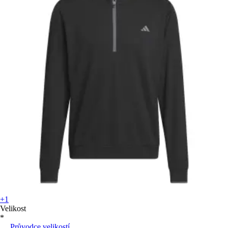
+1
Velikost
*
Průvodce velikostí