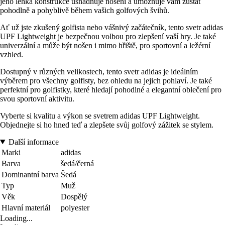
jeho lehká konstrukce usnadňuje nošení a umožňuje vám zůstat
pohodlně a pohyblivě během vašich golfových švihů.
Ať už jste zkušený golfista nebo vášnivý začátečník, tento svetr adidas
UPF Lightweight je bezpečnou volbou pro zlepšení vaší hry. Je také
univerzální a může být nošen i mimo hřiště, pro sportovní a ležérní
vzhled.
Dostupný v různých velikostech, tento svetr adidas je ideálním
výběrem pro všechny golfisty, bez ohledu na jejich pohlaví. Je také
perfektní pro golfistky, které hledají pohodlné a elegantní oblečení pro
svou sportovní aktivitu.
Vyberte si kvalitu a výkon se svetrem adidas UPF Lightweight.
Objednejte si ho hned teď a zlepšete svůj golfový zážitek se stylem.
Další informace
Marki
adidas
Barva
šedá/černá
Dominantní barva
Šedá
Typ
Muž
Věk
Dospělý
Hlavní materiál
polyester
Loading...