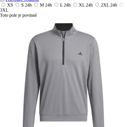
XS
S
24h
M
24h
L
24h
XL
24h
2XL
24h
3XL
Toto pole je povinné