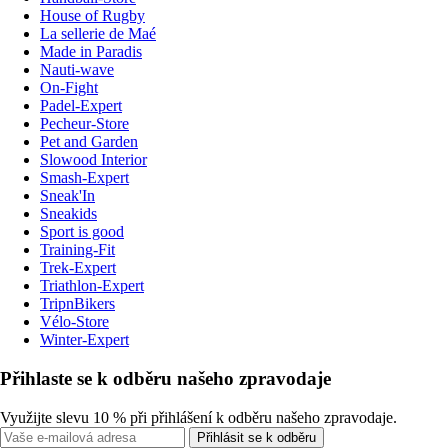
House of Rugby
La sellerie de Maé
Made in Paradis
Nauti-wave
On-Fight
Padel-Expert
Pecheur-Store
Pet and Garden
Slowood Interior
Smash-Expert
Sneak'In
Sneakids
Sport is good
Training-Fit
Trek-Expert
Triathlon-Expert
TripnBikers
Vélo-Store
Winter-Expert
Přihlaste se k odběru našeho zpravodaje
Využijte slevu 10 % při přihlášení k odběru našeho zpravodaje.
Přihlásit se k odběru