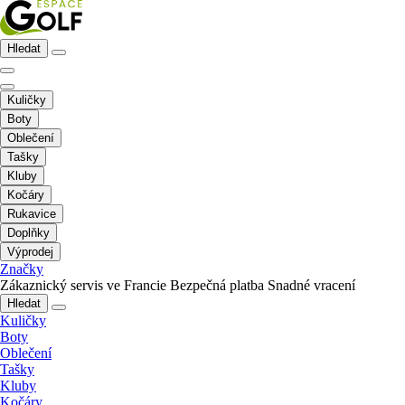
Hledat
Kuličky
Boty
Oblečení
Tašky
Kluby
Kočáry
Rukavice
Doplňky
Výprodej
Značky
Zákaznický servis ve Francie
Bezpečná platba
Snadné vracení
Hledat
Kuličky
Boty
Oblečení
Tašky
Kluby
Kočáry