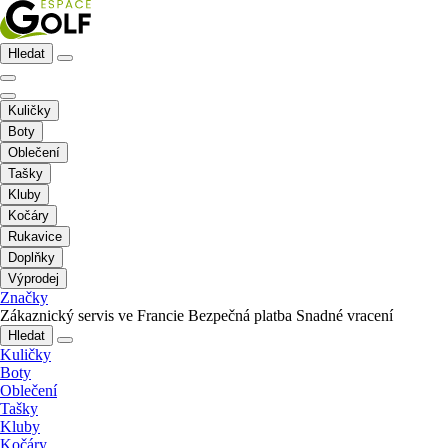
Hledat
Kuličky
Boty
Oblečení
Tašky
Kluby
Kočáry
Rukavice
Doplňky
Výprodej
Značky
Zákaznický servis ve Francie
Bezpečná platba
Snadné vracení
Hledat
Kuličky
Boty
Oblečení
Tašky
Kluby
Kočáry