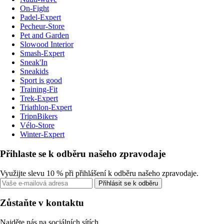
On-Fight
Padel-Expert
Pecheur-Store
Pet and Garden
Slowood Interior
Smash-Expert
Sneak'In
Sneakids
Sport is good
Training-Fit
Trek-Expert
Triathlon-Expert
TripnBikers
Vélo-Store
Winter-Expert
Přihlaste se k odběru našeho zpravodaje
Využijte slevu 10 % při přihlášení k odběru našeho zpravodaje.
Přihlásit se k odběru
Zůstaňte v kontaktu
Najděte nás na sociálních sítích