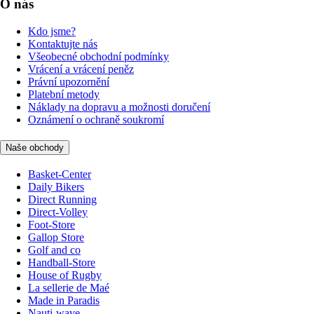
O nás
Kdo jsme?
Kontaktujte nás
Všeobecné obchodní podmínky
Vrácení a vrácení peněz
Právní upozornění
Platební metody
Náklady na dopravu a možnosti doručení
Oznámení o ochraně soukromí
Naše obchody
Basket-Center
Daily Bikers
Direct Running
Direct-Volley
Foot-Store
Gallop Store
Golf and co
Handball-Store
House of Rugby
La sellerie de Maé
Made in Paradis
Nauti-wave