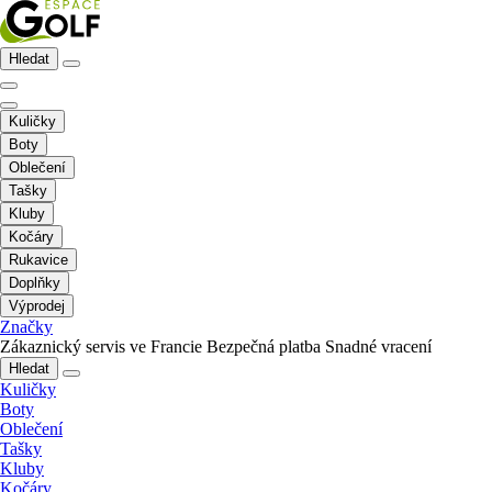
Hledat
Kuličky
Boty
Oblečení
Tašky
Kluby
Kočáry
Rukavice
Doplňky
Výprodej
Značky
Zákaznický servis ve Francie
Bezpečná platba
Snadné vracení
Hledat
Kuličky
Boty
Oblečení
Tašky
Kluby
Kočáry