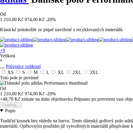
Od
1 210,00 Kč
974,00 Kč
-20%
Klasické polokošile ze piqué navržené z recyklovaných materiálů.
+9
Velikost
*
Průvodce velikostí
XS
S
M
L
XL
2XL
3XL
Toto pole je povinné
Od
1 210,00 Kč
974,00 Kč
-20%
+48,70 Kč
ziskate na dalsi objednavku
Pripsano po potvrzeni vasi obj
Loading...
Popis
Tradiční kousek bez ohledu na barvu. Tento dámský golfový polo adida
materiálů. Opětovným použitím již vytvořených materiálů přispíváme k