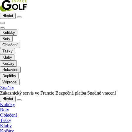
Hledat
Kuličky
Boty
Oblečení
Tašky
Kluby
Kočáry
Rukavice
Doplňky
Výprodej
Značky
Zákaznický servis ve Francie
Bezpečná platba
Snadné vracení
Hledat
Kuličky
Boty
Oblečení
Tašky
Kluby
Kočáry