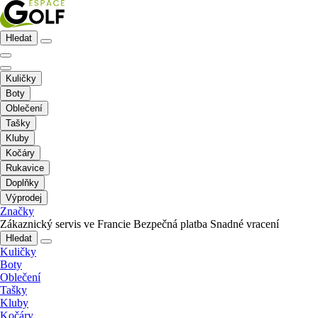
Hledat
Kuličky
Boty
Oblečení
Tašky
Kluby
Kočáry
Rukavice
Doplňky
Výprodej
Značky
Zákaznický servis ve Francie
Bezpečná platba
Snadné vracení
Hledat
Kuličky
Boty
Oblečení
Tašky
Kluby
Kočáry