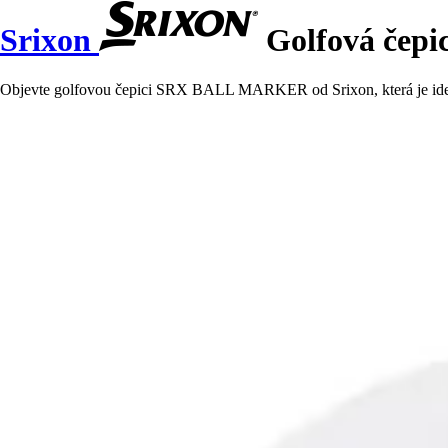
Srixon
Golfová če
Objevte golfovou čepici SRX BALL MARKER od Srixon, která je ideáln