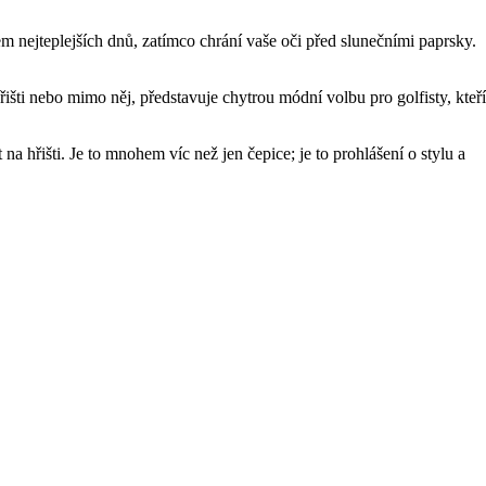
em nejteplejších dnů, zatímco chrání vaše oči před slunečními paprsky.
i nebo mimo něj, představuje chytrou módní volbu pro golfisty, kteří
 hřišti. Je to mnohem víc než jen čepice; je to prohlášení o stylu a