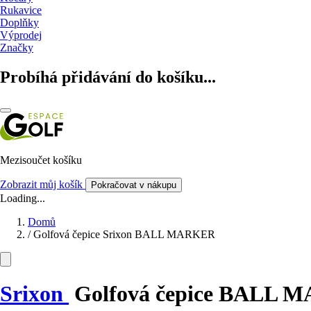
Rukavice
Doplňky
Výprodej
Značky
Probíhá přidávání do košíku...
Mezisoučet košíku
Zobrazit můj košík
Pokračovat v nákupu
Loading...
Domů
/
Golfová čepice Srixon BALL MARKER
Srixon
Golfová čepice BALL 