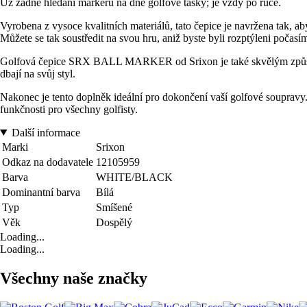
Už žádné hledání markeru na dně golfové tašky; je vždy po ruce.
Vyrobena z vysoce kvalitních materiálů, tato čepice je navržena tak, a
Můžete se tak soustředit na svou hru, aniž byste byli rozptýleni počasí
Golfová čepice SRX BALL MARKER od Srixon je také skvělým způsobem, j
dbají na svůj styl.
Nakonec je tento doplněk ideální pro dokončení vaší golfové soupravy. S
funkčnosti pro všechny golfisty.
Další informace
Marki
Srixon
Odkaz na dodavatele
12105959
Barva
WHITE/BLACK
Dominantní barva
Bílá
Typ
Smíšené
Věk
Dospělý
Loading...
Loading...
Všechny naše značky