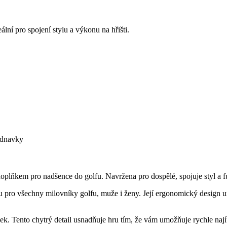
í pro spojení stylu a výkonu na hřišti.
ednavky
 pro nadšence do golfu. Navržena pro dospělé, spojuje styl a funkč
u pro všechny milovníky golfu, muže i ženy. Její ergonomický design um
ček. Tento chytrý detail usnadňuje hru tím, že vám umožňuje rychle naj