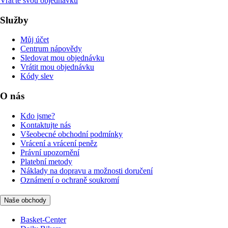
Vraťte svou objednávku
Služby
Můj účet
Centrum nápovědy
Sledovat mou objednávku
Vrátit mou objednávku
Kódy slev
O nás
Kdo jsme?
Kontaktujte nás
Všeobecné obchodní podmínky
Vrácení a vrácení peněz
Právní upozornění
Platební metody
Náklady na dopravu a možnosti doručení
Oznámení o ochraně soukromí
Naše obchody
Basket-Center