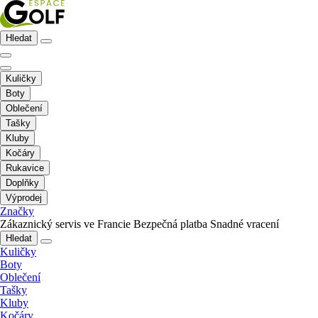
Hledat
Kuličky
Boty
Oblečení
Tašky
Kluby
Kočáry
Rukavice
Doplňky
Výprodej
Značky
Zákaznický servis ve Francie
Bezpečná platba
Snadné vracení
Hledat
Kuličky
Boty
Oblečení
Tašky
Kluby
Kočáry