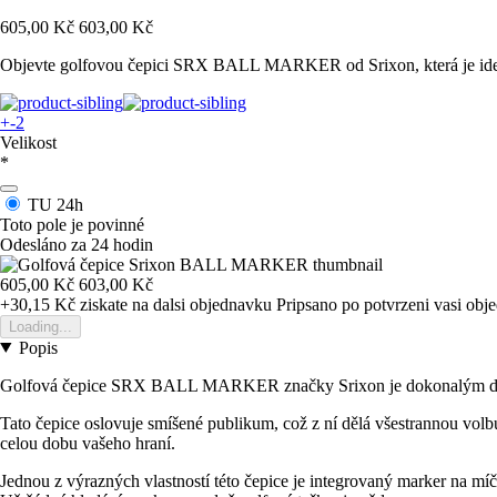
605,00 Kč
603,00 Kč
Objevte golfovou čepici SRX BALL MARKER od Srixon, která je ideáln
+-2
Velikost
*
TU
24h
Toto pole je povinné
Odesláno za 24 hodin
605,00 Kč
603,00 Kč
+30,15 Kč
ziskate na dalsi objednavku
Pripsano po potvrzeni vasi obj
Loading...
Popis
Golfová čepice SRX BALL MARKER značky Srixon je dokonalým doplňkem
Tato čepice oslovuje smíšené publikum, což z ní dělá všestrannou volb
celou dobu vašeho hraní.
Jednou z výrazných vlastností této čepice je integrovaný marker na mí