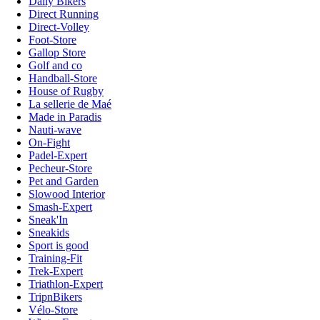
Daily Bikers
Direct Running
Direct-Volley
Foot-Store
Gallop Store
Golf and co
Handball-Store
House of Rugby
La sellerie de Maé
Made in Paradis
Nauti-wave
On-Fight
Padel-Expert
Pecheur-Store
Pet and Garden
Slowood Interior
Smash-Expert
Sneak'In
Sneakids
Sport is good
Training-Fit
Trek-Expert
Triathlon-Expert
TripnBikers
Vélo-Store