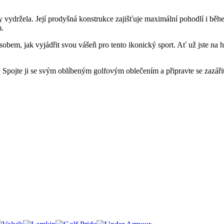
by vydržela. Její prodyšná konstrukce zajišťuje maximální pohodlí i běh
m.
ak vyjádřit svou vášeň pro tento ikonický sport. Ať už jste na hřišt
pojte ji se svým oblíbeným golfovým oblečením a připravte se zazářit na