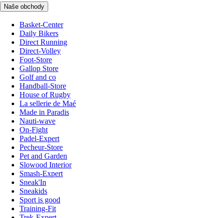
Naše obchody
Basket-Center
Daily Bikers
Direct Running
Direct-Volley
Foot-Store
Gallop Store
Golf and co
Handball-Store
House of Rugby
La sellerie de Maé
Made in Paradis
Nauti-wave
On-Fight
Padel-Expert
Pecheur-Store
Pet and Garden
Slowood Interior
Smash-Expert
Sneak'In
Sneakids
Sport is good
Training-Fit
Trek-Expert