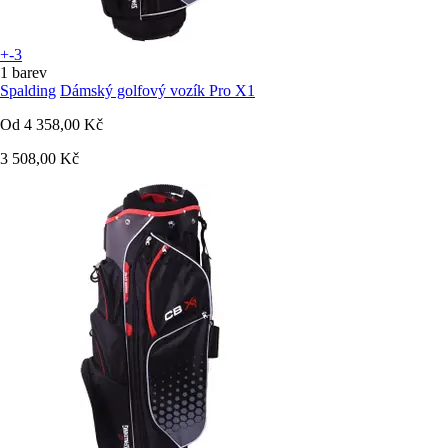
+-3
1 barev
Spalding
Dámský golfový vozík Pro X1
Od
4 358,00 Kč
3 508,00 Kč