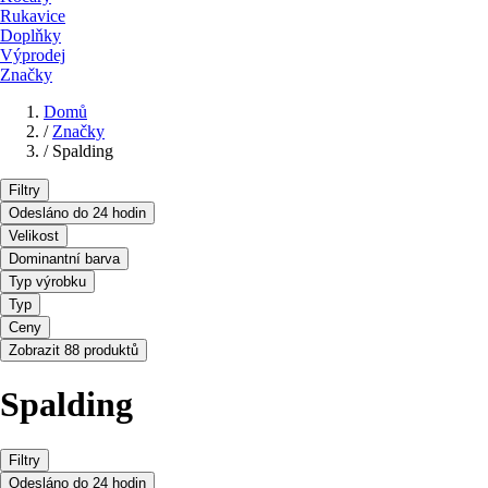
Rukavice
Doplňky
Výprodej
Značky
Domů
/
Značky
/
Spalding
Filtry
Odesláno do 24 hodin
Velikost
Dominantní barva
Typ výrobku
Typ
Ceny
Zobrazit 88 produktů
Spalding
Filtry
Odesláno do 24 hodin