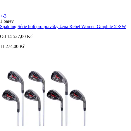
+-3
1 barev
Spalding
Série holí pro praváky žena Rebel Women Graphite 5>SW
Od
14 527,00 Kč
11 274,00 Kč