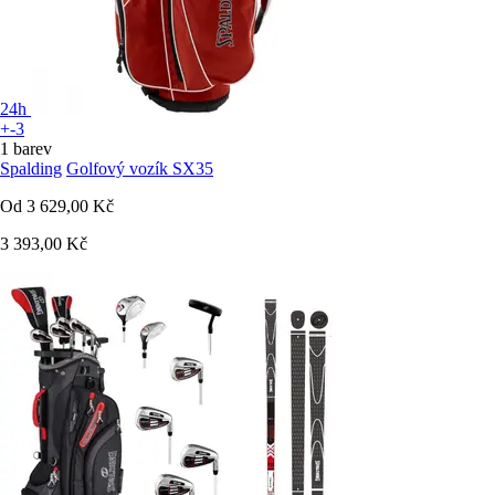
24h
+-3
1 barev
Spalding
Golfový vozík SX35
Od
3 629,00 Kč
3 393,00 Kč