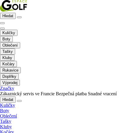
Hledat
Kuličky
Boty
Oblečení
Tašky
Kluby
Kočáry
Rukavice
Doplňky
Výprodej
Značky
Zákaznický servis ve Francie
Bezpečná platba
Snadné vracení
Hledat
Kuličky
Boty
Oblečení
Tašky
Kluby
Kočáry