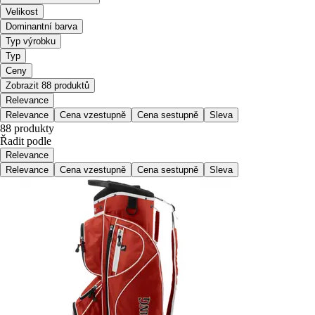
Velikost
Dominantní barva
Typ výrobku
Typ
Ceny
Zobrazit 88 produktů
Relevance
Relevance
Cena vzestupně
Cena sestupně
Sleva
88 produkty
Řadit podle
Relevance
Relevance
Cena vzestupně
Cena sestupně
Sleva