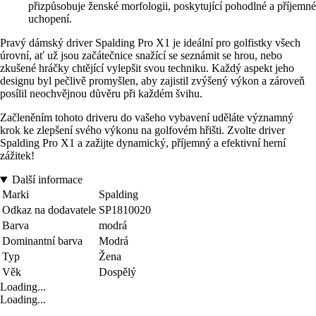
přizpůsobuje ženské morfologii, poskytující pohodlné a příjemné
uchopení.
Pravý dámský driver Spalding Pro X1 je ideální pro golfistky všech
úrovní, ať už jsou začátečnice snažící se seznámit se hrou, nebo
zkušené hráčky chtějící vylepšit svou techniku. Každý aspekt jeho
designu byl pečlivě promyšlen, aby zajistil zvýšený výkon a zároveň
posílil neochvějnou důvěru při každém švihu.
Začleněním tohoto driveru do vašeho vybavení uděláte významný
krok ke zlepšení svého výkonu na golfovém hřišti. Zvolte driver
Spalding Pro X1 a zažijte dynamický, příjemný a efektivní herní
zážitek!
Další informace
Marki
Spalding
Odkaz na dodavatele
SP1810020
Barva
modrá
Dominantní barva
Modrá
Typ
Žena
Věk
Dospělý
Loading...
Loading...