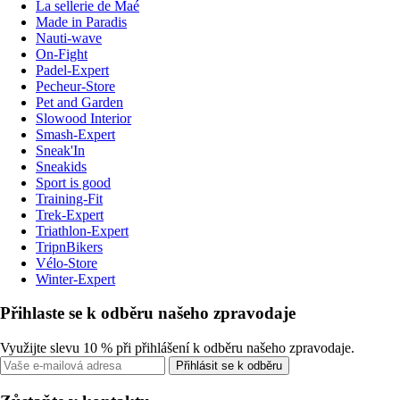
La sellerie de Maé
Made in Paradis
Nauti-wave
On-Fight
Padel-Expert
Pecheur-Store
Pet and Garden
Slowood Interior
Smash-Expert
Sneak'In
Sneakids
Sport is good
Training-Fit
Trek-Expert
Triathlon-Expert
TripnBikers
Vélo-Store
Winter-Expert
Přihlaste se k odběru našeho zpravodaje
Využijte slevu 10 % při přihlášení k odběru našeho zpravodaje.
Přihlásit se k odběru