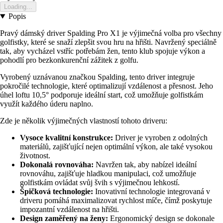
Loading...
Popis
Pravý dámský driver Spalding Pro X1 je výjimečná volba pro všechny
golfistky, které se snaží zlepšit svou hru na hřišti. Navržený speciálně
tak, aby vycházel vstříc potřebám žen, tento klub spojuje výkon a
pohodlí pro bezkonkurenční zážitek z golfu.
Vyrobený uznávanou značkou Spalding, tento driver integruje
pokročilé technologie, které optimalizují vzdálenost a přesnost. Jeho
úhel loftu 10,5° podporuje ideální start, což umožňuje golfistkám
využít každého úderu naplno.
Zde je několik výjimečných vlastností tohoto driveru:
Vysoce kvalitní konstrukce:
Driver je vyroben z odolných
materiálů, zajišťující nejen optimální výkon, ale také vysokou
životnost.
Dokonalá rovnováha:
Navržen tak, aby nabízel ideální
rovnováhu, zajišťuje hladkou manipulaci, což umožňuje
golfistkám ovládat svůj švih s výjimečnou lehkostí.
Špičková technologie:
Inovativní technologie integrovaná v
driveru pomáhá maximalizovat rychlost míče, čímž poskytuje
impozantní vzdálenost na hřišti.
Design zaměřený na ženy:
Ergonomický design se dokonale