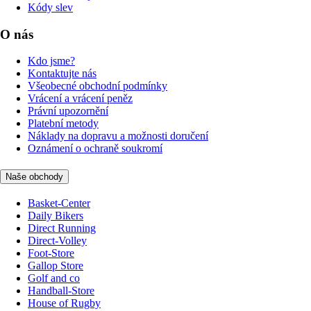
Kódy slev
O nás
Kdo jsme?
Kontaktujte nás
Všeobecné obchodní podmínky
Vrácení a vrácení peněz
Právní upozornění
Platební metody
Náklady na dopravu a možnosti doručení
Oznámení o ochraně soukromí
Naše obchody
Basket-Center
Daily Bikers
Direct Running
Direct-Volley
Foot-Store
Gallop Store
Golf and co
Handball-Store
House of Rugby