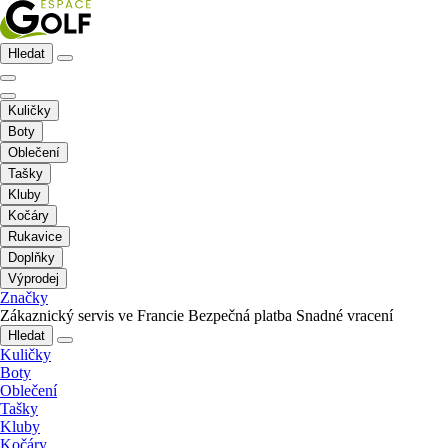
Hledat
Kuličky
Boty
Oblečení
Tašky
Kluby
Kočáry
Rukavice
Doplňky
Výprodej
Značky
Zákaznický servis ve Francie
Bezpečná platba
Snadné vracení
Hledat
Kuličky
Boty
Oblečení
Tašky
Kluby
Kočáry