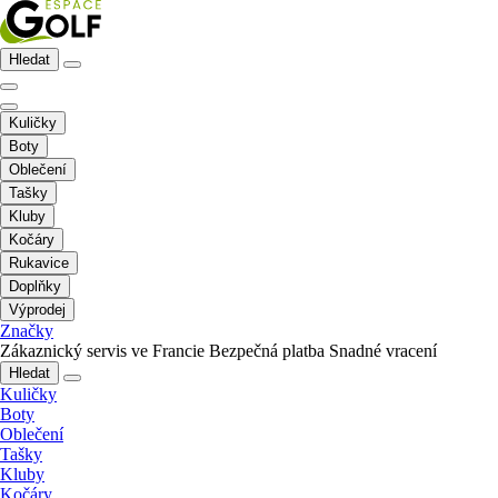
Hledat
Kuličky
Boty
Oblečení
Tašky
Kluby
Kočáry
Rukavice
Doplňky
Výprodej
Značky
Zákaznický servis ve Francie
Bezpečná platba
Snadné vracení
Hledat
Kuličky
Boty
Oblečení
Tašky
Kluby
Kočáry