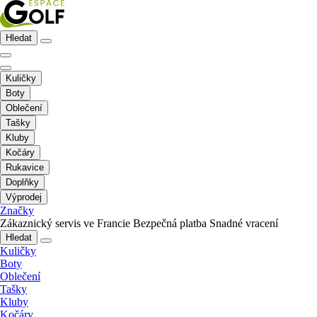
Hledat
Kuličky
Boty
Oblečení
Tašky
Kluby
Kočáry
Rukavice
Doplňky
Výprodej
Značky
Zákaznický servis ve Francie
Bezpečná platba
Snadné vracení
Hledat
Kuličky
Boty
Oblečení
Tašky
Kluby
Kočáry