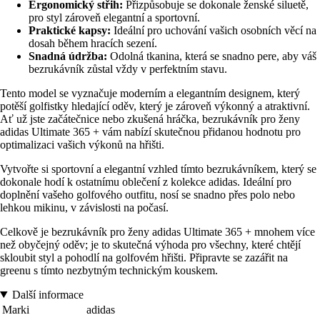
Ergonomický střih:
Přizpůsobuje se dokonale ženské siluetě,
pro styl zároveň elegantní a sportovní.
Praktické kapsy:
Ideální pro uchování vašich osobních věcí na
dosah během hracích sezení.
Snadná údržba:
Odolná tkanina, která se snadno pere, aby váš
bezrukávník zůstal vždy v perfektním stavu.
Tento model se vyznačuje moderním a elegantním designem, který
potěší golfistky hledající oděv, který je zároveň výkonný a atraktivní.
Ať už jste začátečnice nebo zkušená hráčka, bezrukávník pro ženy
adidas Ultimate 365 + vám nabízí skutečnou přidanou hodnotu pro
optimalizaci vašich výkonů na hřišti.
Vytvořte si sportovní a elegantní vzhled tímto bezrukávníkem, který se
dokonale hodí k ostatnímu oblečení z kolekce adidas. Ideální pro
doplnění vašeho golfového outfitu, nosí se snadno přes polo nebo
lehkou mikinu, v závislosti na počasí.
Celkově je bezrukávník pro ženy adidas Ultimate 365 + mnohem více
než obyčejný oděv; je to skutečná výhoda pro všechny, které chtějí
skloubit styl a pohodlí na golfovém hřišti. Připravte se zazářit na
greenu s tímto nezbytným technickým kouskem.
Další informace
Marki
adidas