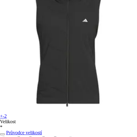
+-2
Velikost
*
Průvodce velikostí