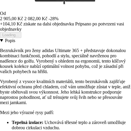
Od
2 905,00 Kč
2 082,00 Kč
-28%
+104,10 Kč
ziskate na dalsi objednavku
Pripsano po potvrzeni vasi
objednavky
Loading...
Popis
Bezrukávník pro ženy adidas Ultimate 365 + představuje dokonalou
kombinaci funkčnosti, pohodlí a stylu, speciálně navrženou pro
nadšence do golfu. Vyrobený s ohledem na ergonomii, tento klíčový
kousek kolekce nabízí optimální volnost pohybu, což je zásadní při
vašich pohybech na hřišti.
Vyrobený z vysoce kvalitních materiálů, tento bezrukávník zajišťuje
efektivní ochranu před chladem, což vám umožňuje zůstat v teple, aniž
byste obětovali svou výkonnost. Jeho lehká konstrukce podporuje
naprostou pohodlnost, ať už trénujete svůj švih nebo se přesouváte
mezi jamkami.
Mezi jeho výrazné rysy patří:
Tepelná izolace:
Uchovává tělesné teplo a zároveň umožňuje
dobrou cirkulaci vzduchu.