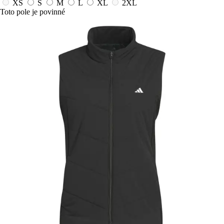
XS
S
M
L
XL
2XL
Toto pole je povinné