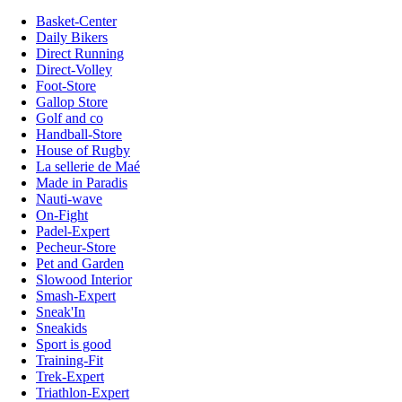
Basket-Center
Daily Bikers
Direct Running
Direct-Volley
Foot-Store
Gallop Store
Golf and co
Handball-Store
House of Rugby
La sellerie de Maé
Made in Paradis
Nauti-wave
On-Fight
Padel-Expert
Pecheur-Store
Pet and Garden
Slowood Interior
Smash-Expert
Sneak'In
Sneakids
Sport is good
Training-Fit
Trek-Expert
Triathlon-Expert