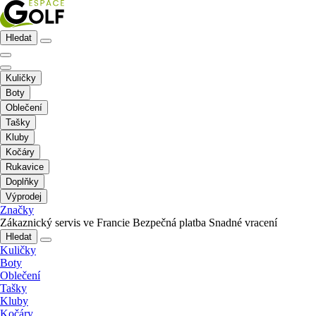
Hledat
Kuličky
Boty
Oblečení
Tašky
Kluby
Kočáry
Rukavice
Doplňky
Výprodej
Značky
Zákaznický servis ve Francie
Bezpečná platba
Snadné vracení
Hledat
Kuličky
Boty
Oblečení
Tašky
Kluby
Kočáry