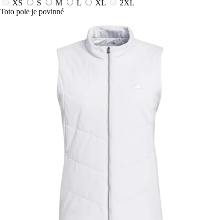
XS
S
M
L
XL
2XL
Toto pole je povinné