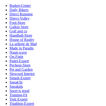
Basket-Center
Daily Bikers
Direct Running
Direct-Volley
Foot-Store
Gallop Store
Golf and co
Handball-Store
House of Rugby
La sellerie de Maé
Made in Paradis
Nauti-wave
On-Fight
Padel-Expert
Pecheur-Store
Pet and Garden
Slowood Interior
Smash-Expert
Sneak'In
Sneakids
Sport is good
Training-Fit
Trek-Expert
Triathlon-Expert