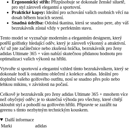
Ergonomický střih:
Přizpůsobuje se dokonale ženské siluetě,
pro styl zároveň elegantní a sportovní.
Praktické kapsy:
Ideální pro uchování vašich osobních věcí na
dosah během hracích sezení.
Snadná údržba:
Odolná tkanina, která se snadno pere, aby váš
bezrukávník zůstal vždy v perfektním stavu.
Tento model se vyznačuje moderním a elegantním designem, který
potěší golfistky hledající oděv, který je zároveň výkonný a atraktivní.
Ať už jste začátečnice nebo zkušená hráčka, bezrukávník pro ženy
adidas Ultimate 365 + vám nabízí skutečnou přidanou hodnotu pro
optimalizaci vašich výkonů na hřišti.
Vytvořte si sportovní a elegantní vzhled tímto bezrukávníkem, který se
dokonale hodí k ostatnímu oblečení z kolekce adidas. Ideální pro
doplnění vašeho golfového outfitu, nosí se snadno přes polo nebo
lehkou mikinu, v závislosti na počasí.
Celkově je bezrukávník pro ženy adidas Ultimate 365 + mnohem více
než obyčejný oděv; je to skutečná výhoda pro všechny, které chtějí
skloubit styl a pohodlí na golfovém hřišti. Připravte se zazářit na
greenu s tímto nezbytným technickým kouskem.
Další informace
Marki
adidas