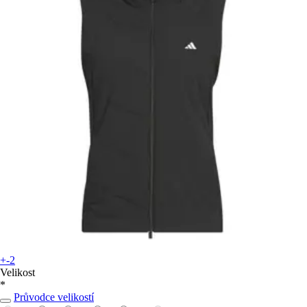
+-2
Velikost
*
Průvodce velikostí