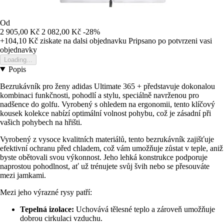
Od
2 905,00 Kč
2 082,00 Kč
-28%
+104,10 Kč
ziskate na dalsi objednavku
Pripsano po potvrzeni vasi
objednavky
Loading...
Popis
Bezrukávník pro ženy adidas Ultimate 365 + představuje dokonalou
kombinaci funkčnosti, pohodlí a stylu, speciálně navrženou pro
nadšence do golfu. Vyrobený s ohledem na ergonomii, tento klíčový
kousek kolekce nabízí optimální volnost pohybu, což je zásadní při
vašich pohybech na hřišti.
Vyrobený z vysoce kvalitních materiálů, tento bezrukávník zajišťuje
efektivní ochranu před chladem, což vám umožňuje zůstat v teple, aniž
byste obětovali svou výkonnost. Jeho lehká konstrukce podporuje
naprostou pohodlnost, ať už trénujete svůj švih nebo se přesouváte
mezi jamkami.
Mezi jeho výrazné rysy patří:
Tepelná izolace:
Uchovává tělesné teplo a zároveň umožňuje
dobrou cirkulaci vzduchu.