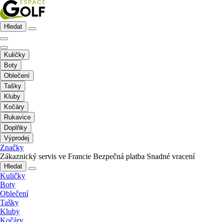
Hledat
Kuličky
Boty
Oblečení
Tašky
Kluby
Kočáry
Rukavice
Doplňky
Výprodej
Značky
Zákaznický servis ve Francie
Bezpečná platba
Snadné vracení
Hledat
Kuličky
Boty
Oblečení
Tašky
Kluby
Kočáry