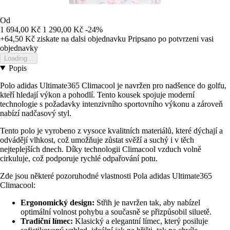
Od
1 694,00 Kč
1 290,00 Kč
-24%
+64,50 Kč
ziskate na dalsi objednavku
Pripsano po potvrzeni vasi
objednavky
Loading...
Popis
Polo adidas Ultimate365 Climacool je navržen pro nadšence do golfu,
kteří hledají výkon a pohodlí. Tento kousek spojuje moderní
technologie s požadavky intenzivního sportovního výkonu a zároveň
nabízí nadčasový styl.
Tento polo je vyrobeno z vysoce kvalitních materiálů, které dýchají a
odvádějí vlhkost, což umožňuje zůstat svěží a suchý i v těch
nejteplejších dnech. Díky technologii Climacool vzduch volně
cirkuluje, což podporuje rychlé odpařování potu.
Zde jsou některé pozoruhodné vlastnosti Pola adidas Ultimate365
Climacool:
Ergonomický design:
Střih je navržen tak, aby nabízel
optimální volnost pohybu a současně se přizpůsobil siluetě.
Tradiční límec:
Klasický a elegantní límec, který posiluje