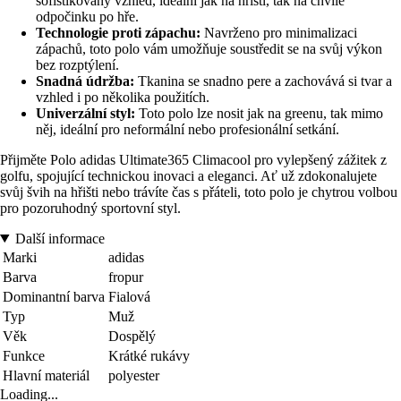
sofistikovaný vzhled, ideální jak na hřišti, tak na chvíle
odpočinku po hře.
Technologie proti zápachu:
Navrženo pro minimalizaci
zápachů, toto polo vám umožňuje soustředit se na svůj výkon
bez rozptýlení.
Snadná údržba:
Tkanina se snadno pere a zachovává si tvar a
vzhled i po několika použitích.
Univerzální styl:
Toto polo lze nosit jak na greenu, tak mimo
něj, ideální pro neformální nebo profesionální setkání.
Přijměte Polo adidas Ultimate365 Climacool pro vylepšený zážitek z
golfu, spojující technickou inovaci a eleganci. Ať už zdokonalujete
svůj švih na hřišti nebo trávíte čas s přáteli, toto polo je chytrou volbou
pro pozoruhodný sportovní styl.
Další informace
Marki
adidas
Barva
fropur
Dominantní barva
Fialová
Typ
Muž
Věk
Dospělý
Funkce
Krátké rukávy
Hlavní materiál
polyester
Loading...