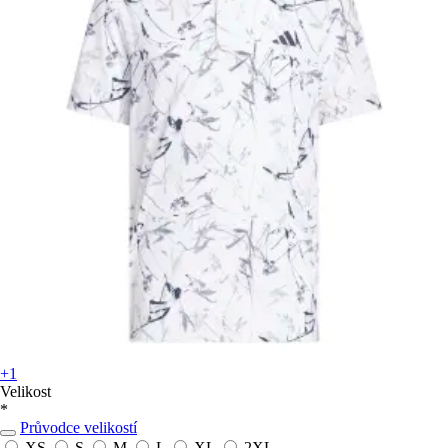
+1
Velikost
*
Průvodce velikostí
XS
S
M
L
XL
2XL