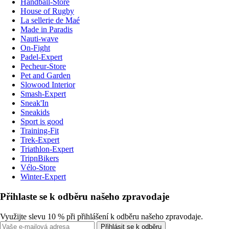
Handball-Store
House of Rugby
La sellerie de Maé
Made in Paradis
Nauti-wave
On-Fight
Padel-Expert
Pecheur-Store
Pet and Garden
Slowood Interior
Smash-Expert
Sneak'In
Sneakids
Sport is good
Training-Fit
Trek-Expert
Triathlon-Expert
TripnBikers
Vélo-Store
Winter-Expert
Přihlaste se k odběru našeho zpravodaje
Využijte slevu 10 % při přihlášení k odběru našeho zpravodaje.
Přihlásit se k odběru