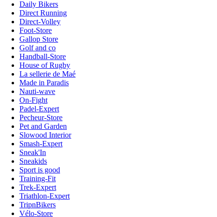
Daily Bikers
Direct Running
Direct-Volley
Foot-Store
Gallop Store
Golf and co
Handball-Store
House of Rugby
La sellerie de Maé
Made in Paradis
Nauti-wave
On-Fight
Padel-Expert
Pecheur-Store
Pet and Garden
Slowood Interior
Smash-Expert
Sneak'In
Sneakids
Sport is good
Training-Fit
Trek-Expert
Triathlon-Expert
TripnBikers
Vélo-Store