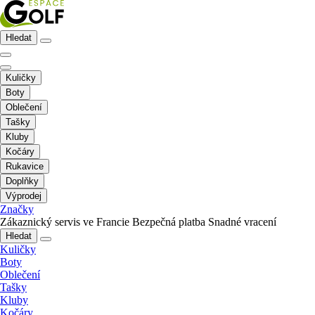
Hledat
Kuličky
Boty
Oblečení
Tašky
Kluby
Kočáry
Rukavice
Doplňky
Výprodej
Značky
Zákaznický servis ve Francie
Bezpečná platba
Snadné vracení
Hledat
Kuličky
Boty
Oblečení
Tašky
Kluby
Kočáry