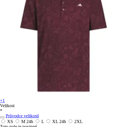
+1
Velikost
*
Průvodce velikostí
XS
M
24h
L
XL
24h
2XL
Toto pole je povinné