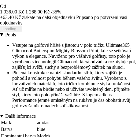
Od
1 936,00 Kč
1 268,00 Kč
-35%
+63,40 Kč
ziskate na dalsi objednavku
Pripsano po potvrzeni vasi
objednavky
Loading...
Popis
Vstupte na golfové hřiště s jistotou v polo tričku Ultimate365+
Climacool Butterspun Mighty Blossom Print, kde se setkávají
výkon a elegance. Navrženo pro vášnivé golfisty, toto polo je
vyrobeno s technologií Climacool, která odvádí a rozptyluje pot,
zajišťující svěží, suchý a bezproblémový zážitek na slunci.
Pletená konstrukce nabízí standardní střih, který zajišťuje
pohodlí a volnost pohybu během vašeho švihu. Vyrobeno z
inovativních materiálů, toto tričko kombinuje styl a funkčnost.
Ať už míříte na birdie nebo si užíváte uvolněný den, přijměte
styl, který toto polo přináší vaší hře. S logem adidas
Performance jemně umístěným na rukávu je čas obohatit svůj
golfový šatník o nádech sofistikovanosti.
Další informace
Marki
adidas
Barva
blue
Dominantní barva
Modrá