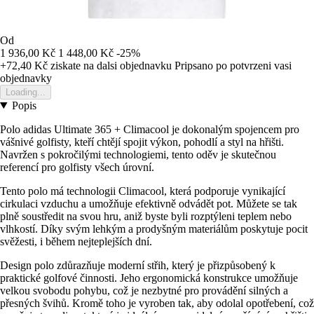
Od
1 936,00 Kč
1 448,00 Kč
-25%
+72,40 Kč
ziskate na dalsi objednavku
Pripsano po potvrzeni vasi
objednavky
Loading...
Popis
Polo adidas Ultimate 365 + Climacool je dokonalým spojencem pro
vášnivé golfisty, kteří chtějí spojit výkon, pohodlí a styl na hřišti.
Navržen s pokročilými technologiemi, tento oděv je skutečnou
referencí pro golfisty všech úrovní.
Tento polo má technologii Climacool, která podporuje vynikající
cirkulaci vzduchu a umožňuje efektivně odvádět pot. Můžete se tak
plně soustředit na svou hru, aniž byste byli rozptýleni teplem nebo
vlhkostí. Díky svým lehkým a prodyšným materiálům poskytuje pocit
svěžesti, i během nejteplejších dní.
Design polo zdůrazňuje moderní střih, který je přizpůsobený k
praktické golfové činnosti. Jeho ergonomická konstrukce umožňuje
velkou svobodu pohybu, což je nezbytné pro provádění silných a
přesných švihů. Kromě toho je vyroben tak, aby odolal opotřebení, což