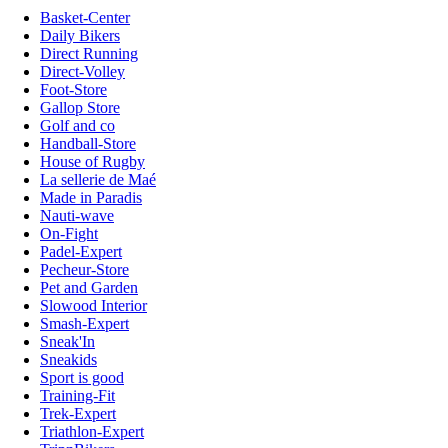
Basket-Center
Daily Bikers
Direct Running
Direct-Volley
Foot-Store
Gallop Store
Golf and co
Handball-Store
House of Rugby
La sellerie de Maé
Made in Paradis
Nauti-wave
On-Fight
Padel-Expert
Pecheur-Store
Pet and Garden
Slowood Interior
Smash-Expert
Sneak'In
Sneakids
Sport is good
Training-Fit
Trek-Expert
Triathlon-Expert