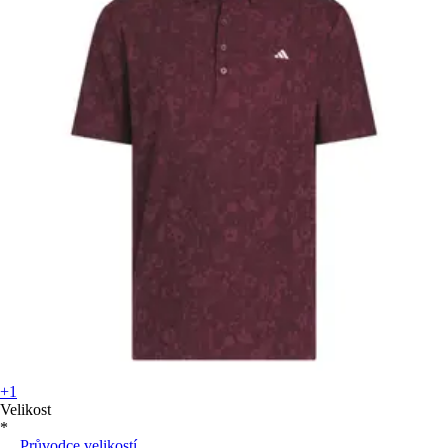
+1
Velikost
*
Průvodce velikostí