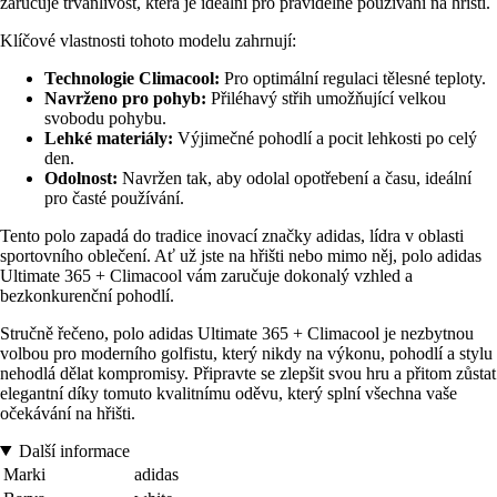
zaručuje trvanlivost, která je ideální pro pravidelné používání na hřišti.
Klíčové vlastnosti tohoto modelu zahrnují:
Technologie Climacool:
Pro optimální regulaci tělesné teploty.
Navrženo pro pohyb:
Přiléhavý střih umožňující velkou
svobodu pohybu.
Lehké materiály:
Výjimečné pohodlí a pocit lehkosti po celý
den.
Odolnost:
Navržen tak, aby odolal opotřebení a času, ideální
pro časté používání.
Tento polo zapadá do tradice inovací značky adidas, lídra v oblasti
sportovního oblečení. Ať už jste na hřišti nebo mimo něj, polo adidas
Ultimate 365 + Climacool vám zaručuje dokonalý vzhled a
bezkonkurenční pohodlí.
Stručně řečeno, polo adidas Ultimate 365 + Climacool je nezbytnou
volbou pro moderního golfistu, který nikdy na výkonu, pohodlí a stylu
nehodlá dělat kompromisy. Připravte se zlepšit svou hru a přitom zůstat
elegantní díky tomuto kvalitnímu oděvu, který splní všechna vaše
očekávání na hřišti.
Další informace
Marki
adidas