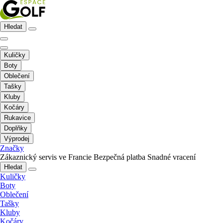
Hledat
Kuličky
Boty
Oblečení
Tašky
Kluby
Kočáry
Rukavice
Doplňky
Výprodej
Značky
Zákaznický servis ve Francie
Bezpečná platba
Snadné vracení
Hledat
Kuličky
Boty
Oblečení
Tašky
Kluby
Kočáry