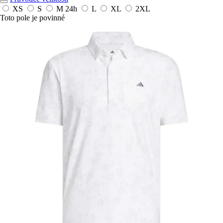
XS
S
M
24h
L
XL
2XL
Toto pole je povinné