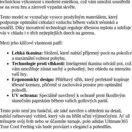
technickou výkonnost s moderní estetikou, což vám umožní soustředit
se na svou hru a zároveň vypadat skvěle.
Tento model se vyznačuje vysoce prodyšným materiálem, který
podporuje optimální cirkulaci vzduchu během vašich tréninků a
soutěží. Díky inovativní technologii reguluje tělesnou teplotu a udržuje
vás v chladu i v těch nejteplejších dnech na greenu.
Mezi jeho klíčové vlastnosti patří:
Lehká tkanina:
Složení, které nabízí příjemný pocit na pokožce
a maximální volnost pohybu.
Technologie proti vlhkosti:
Inteligentní tkanina odvádí pot, což
vám umožňuje zůstat suchý a pohodlný, bez ohledu na intenzitu
vaší hry.
Ergonomický design:
Přiléhavý střih, který perfektně kopíruje
tělesné kontury, přičemž si zachovává prostor pro optimální
pohodlí.
UV ochrana:
Speciálně navržený k ochraně proti škodlivým
slunečním paprskům během vašich golfových partií.
Tento polo není jen funkční, ale také navržen s ohledem na detail,
nabízí rafinovaný vzhled, který vás na hřišti učiní výjimečnými. Ať už
trénujete svůj švih nebo se účastníte turnaje, polo adidas Ultimate365
Tour Cool Feeling vás bude provázet s elegancí a pohodlím.