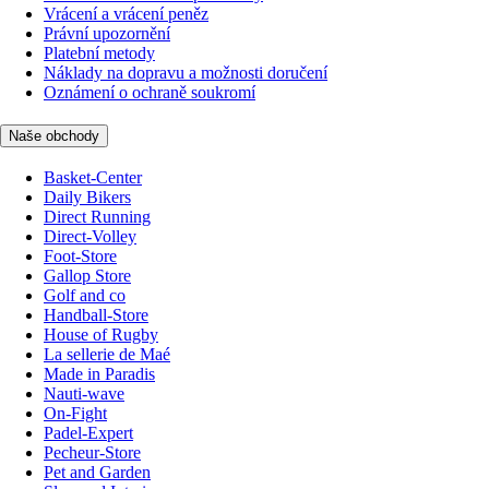
Vrácení a vrácení peněz
Právní upozornění
Platební metody
Náklady na dopravu a možnosti doručení
Oznámení o ochraně soukromí
Naše obchody
Basket-Center
Daily Bikers
Direct Running
Direct-Volley
Foot-Store
Gallop Store
Golf and co
Handball-Store
House of Rugby
La sellerie de Maé
Made in Paradis
Nauti-wave
On-Fight
Padel-Expert
Pecheur-Store
Pet and Garden