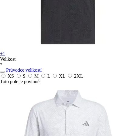
+1
Velikost
*
Průvodce velikostí
XS
S
M
L
XL
2XL
Toto pole je povinné