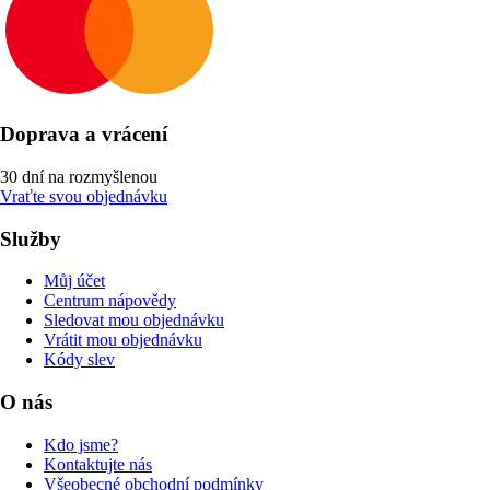
Doprava a vrácení
30 dní na rozmyšlenou
Vraťte svou objednávku
Služby
Můj účet
Centrum nápovědy
Sledovat mou objednávku
Vrátit mou objednávku
Kódy slev
O nás
Kdo jsme?
Kontaktujte nás
Všeobecné obchodní podmínky