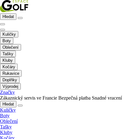
Hledat
Kuličky
Boty
Oblečení
Tašky
Kluby
Kočáry
Rukavice
Doplňky
Výprodej
Značky
Zákaznický servis ve Francie
Bezpečná platba
Snadné vracení
Hledat
Kuličky
Boty
Oblečení
Tašky
Kluby
Kočáry