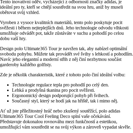
Tento inovativní oděv, vycházející z odbornosti značky adidas, je
ideální pro ty, kteří se chtějí soustředit na svou hru, aniž by museli
obětovat svůj vzhled.
Vyroben z vysoce kvalitních materiálů, tento polo poskytuje pocit
svěžesti i během nejteplejších dnů. Jeho technologie odvodu vlhkosti
umožňuje odvádět pot, takže zůstáváte v suchu a pohodlí po celou
dobu vaší hry.
Design polo Ultimate365 Tour je navržen tak, aby nabízel optimální
svobodu pohybu. Můžete tak provádět své švihy s lehkostí a pohodlím.
Navíc jeho elegantní a moderní střih z něj činí nezbytnou součást
garderoby každého golfisty.
Zde je několik charakteristik, které z tohoto polo činí ideální volbu:
Technologie regulace tepla pro pohodlí po celý den.
Lehká a prodyšná tkanina pro pocit svěžesti.
Ergonomický design podporující pohyb při švihech.
Současný styl, který se hodí jak na hřiště, tak i mimo něj.
Ať už jste příležitostný hráč nebo zkušený soutěžící, polo adidas
Ultimate365 Tour Cool Feeling Deco splní vaše očekávání.
Představuje dokonalou rovnováhu mezi funkčností a estetikou,
umožňující vám soustředit se na svůj výkon a zároveň vypadat skvěle.