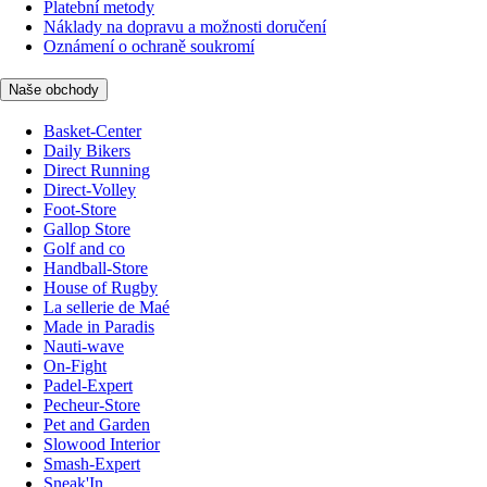
Platební metody
Náklady na dopravu a možnosti doručení
Oznámení o ochraně soukromí
Naše obchody
Basket-Center
Daily Bikers
Direct Running
Direct-Volley
Foot-Store
Gallop Store
Golf and co
Handball-Store
House of Rugby
La sellerie de Maé
Made in Paradis
Nauti-wave
On-Fight
Padel-Expert
Pecheur-Store
Pet and Garden
Slowood Interior
Smash-Expert
Sneak'In