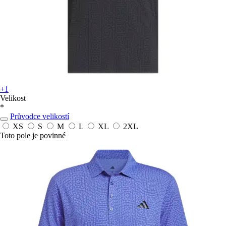
+1
Velikost
*
Průvodce velikostí
XS
S
M
L
XL
2XL
Toto pole je povinné