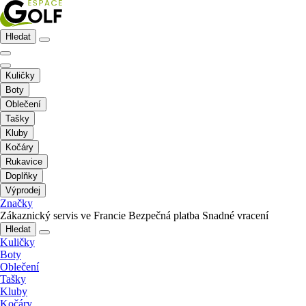
Hledat
Kuličky
Boty
Oblečení
Tašky
Kluby
Kočáry
Rukavice
Doplňky
Výprodej
Značky
Zákaznický servis ve Francie
Bezpečná platba
Snadné vracení
Hledat
Kuličky
Boty
Oblečení
Tašky
Kluby
Kočáry