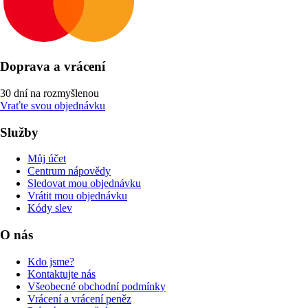
Doprava a vrácení
30 dní na rozmyšlenou
Vraťte svou objednávku
Služby
Můj účet
Centrum nápovědy
Sledovat mou objednávku
Vrátit mou objednávku
Kódy slev
O nás
Kdo jsme?
Kontaktujte nás
Všeobecné obchodní podmínky
Vrácení a vrácení peněz