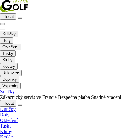
Hledat
Kuličky
Boty
Oblečení
Tašky
Kluby
Kočáry
Rukavice
Doplňky
Výprodej
Značky
Zákaznický servis ve Francie
Bezpečná platba
Snadné vracení
Hledat
Kuličky
Boty
Oblečení
Tašky
Kluby
Kočáry