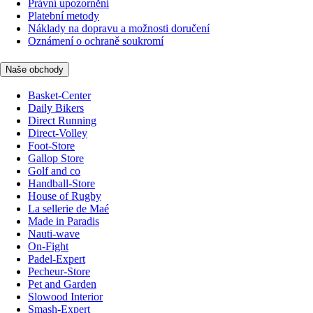
Právní upozornění
Platební metody
Náklady na dopravu a možnosti doručení
Oznámení o ochraně soukromí
Naše obchody
Basket-Center
Daily Bikers
Direct Running
Direct-Volley
Foot-Store
Gallop Store
Golf and co
Handball-Store
House of Rugby
La sellerie de Maé
Made in Paradis
Nauti-wave
On-Fight
Padel-Expert
Pecheur-Store
Pet and Garden
Slowood Interior
Smash-Expert