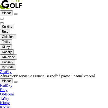
Hledat
Kuličky
Boty
Oblečení
Tašky
Kluby
Kočáry
Rukavice
Doplňky
Výprodej
Značky
Zákaznický servis ve Francie
Bezpečná platba
Snadné vracení
Hledat
Kuličky
Boty
Oblečení
Tašky
Kluby
Kočáry