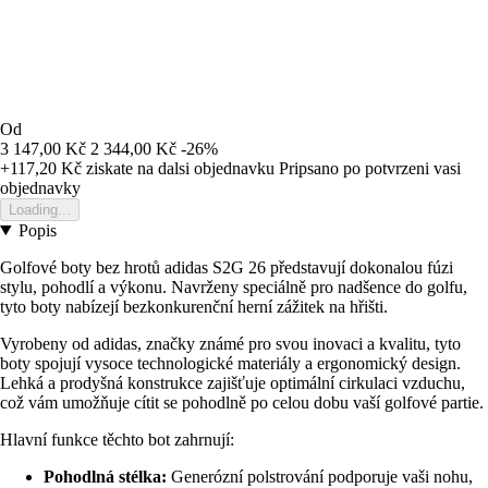
Od
3 147,00 Kč
2 344,00 Kč
-26%
+117,20 Kč
ziskate na dalsi objednavku
Pripsano po potvrzeni vasi
objednavky
Loading...
Popis
Golfové boty bez hrotů adidas S2G 26 představují dokonalou fúzi
stylu, pohodlí a výkonu. Navrženy speciálně pro nadšence do golfu,
tyto boty nabízejí bezkonkurenční herní zážitek na hřišti.
Vyrobeny od adidas, značky známé pro svou inovaci a kvalitu, tyto
boty spojují vysoce technologické materiály a ergonomický design.
Lehká a prodyšná konstrukce zajišťuje optimální cirkulaci vzduchu,
což vám umožňuje cítit se pohodlně po celou dobu vaší golfové partie.
Hlavní funkce těchto bot zahrnují:
Pohodlná stélka:
Generózní polstrování podporuje vaši nohu,