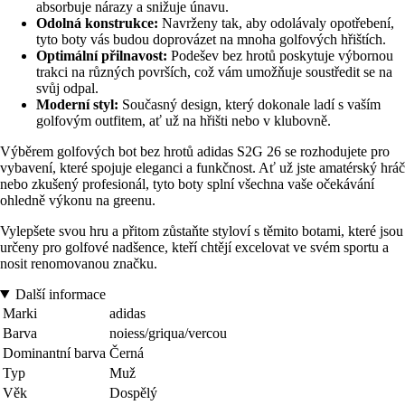
absorbuje nárazy a snižuje únavu.
Odolná konstrukce:
Navrženy tak, aby odolávaly opotřebení,
tyto boty vás budou doprovázet na mnoha golfových hřištích.
Optimální přilnavost:
Podešev bez hrotů poskytuje výbornou
trakci na různých površích, což vám umožňuje soustředit se na
svůj odpal.
Moderní styl:
Současný design, který dokonale ladí s vaším
golfovým outfitem, ať už na hřišti nebo v klubovně.
Výběrem golfových bot bez hrotů adidas S2G 26 se rozhodujete pro
vybavení, které spojuje eleganci a funkčnost. Ať už jste amatérský hráč
nebo zkušený profesionál, tyto boty splní všechna vaše očekávání
ohledně výkonu na greenu.
Vylepšete svou hru a přitom zůstaňte styloví s těmito botami, které jsou
určeny pro golfové nadšence, kteří chtějí excelovat ve svém sportu a
nosit renomovanou značku.
Další informace
Marki
adidas
Barva
noiess/griqua/vercou
Dominantní barva
Černá
Typ
Muž
Věk
Dospělý