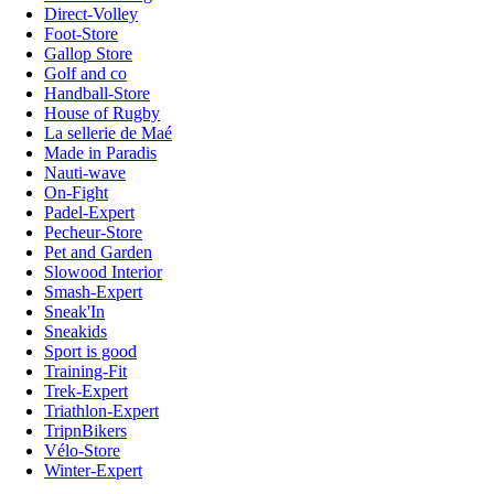
Direct-Volley
Foot-Store
Gallop Store
Golf and co
Handball-Store
House of Rugby
La sellerie de Maé
Made in Paradis
Nauti-wave
On-Fight
Padel-Expert
Pecheur-Store
Pet and Garden
Slowood Interior
Smash-Expert
Sneak'In
Sneakids
Sport is good
Training-Fit
Trek-Expert
Triathlon-Expert
TripnBikers
Vélo-Store
Winter-Expert