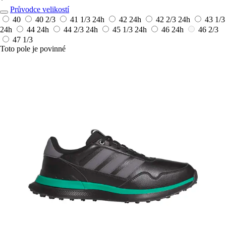
*
Průvodce velikostí
40
40 2/3
41 1/3
24h
42
24h
42 2/3
24h
43 1/3
24h
44
24h
44 2/3
24h
45 1/3
24h
46
24h
46 2/3
47 1/3
Toto pole je povinné