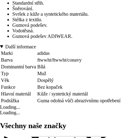
Standardní střih.
Šněrování.
Svršek z kůže a syntetického materiálu.
Stélka z textilu.
Gumová podešev.
Vodotěsná.
Gumová podešev ADIWEAR.
Další informace
Marki
adidas
Barva
ftwwht/ftwwht/conavy
Dominantní barva
Bílá
Typ
Muž
Věk
Dospělý
Funkce
Bez kopaček
Hlavní materiál
Kůže / syntetický materiál
Podrážka
Guma odolná vůči abrazivnímu opotřebení
Loading...
Loading...
Všechny naše značky