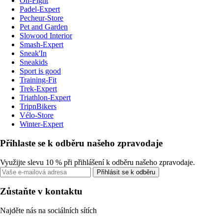
On-Fight
Padel-Expert
Pecheur-Store
Pet and Garden
Slowood Interior
Smash-Expert
Sneak'In
Sneakids
Sport is good
Training-Fit
Trek-Expert
Triathlon-Expert
TripnBikers
Vélo-Store
Winter-Expert
Přihlaste se k odběru našeho zpravodaje
Využijte slevu 10 % při přihlášení k odběru našeho zpravodaje.
Přihlásit se k odběru
Zůstaňte v kontaktu
Najděte nás na sociálních sítích