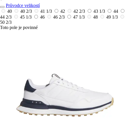
*
Průvodce velikostí
40
40 2/3
41 1/3
42
42 2/3
43 1/3
44
44 2/3
45 1/3
46
46 2/3
47 1/3
48
49 1/3
50 2/3
Toto pole je povinné