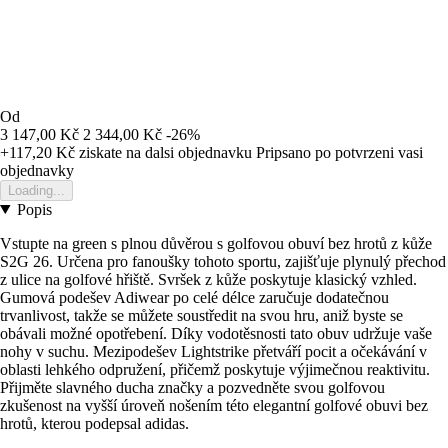
Od
3 147,00 Kč
2 344,00 Kč
-26%
+117,20 Kč
ziskate na dalsi objednavku
Pripsano po potvrzeni vasi
objednavky
Loading...
Popis
Vstupte na green s plnou důvěrou s golfovou obuví bez hrotů z kůže
S2G 26. Určena pro fanoušky tohoto sportu, zajišťuje plynulý přechod
z ulice na golfové hřiště. Svršek z kůže poskytuje klasický vzhled.
Gumová podešev Adiwear po celé délce zaručuje dodatečnou
trvanlivost, takže se můžete soustředit na svou hru, aniž byste se
obávali možné opotřebení. Díky vodotěsnosti tato obuv udržuje vaše
nohy v suchu. Mezipodešev Lightstrike přetváří pocit a očekávání v
oblasti lehkého odpružení, přičemž poskytuje výjimečnou reaktivitu.
Přijměte slavného ducha značky a pozvedněte svou golfovou
zkušenost na vyšší úroveň nošením této elegantní golfové obuvi bez
hrotů, kterou podepsal adidas.