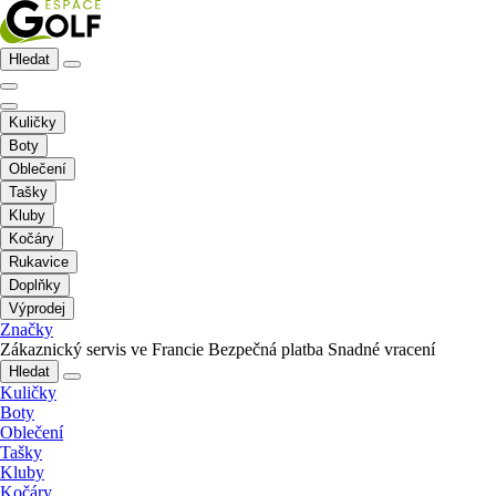
Hledat
Kuličky
Boty
Oblečení
Tašky
Kluby
Kočáry
Rukavice
Doplňky
Výprodej
Značky
Zákaznický servis ve Francie
Bezpečná platba
Snadné vracení
Hledat
Kuličky
Boty
Oblečení
Tašky
Kluby
Kočáry