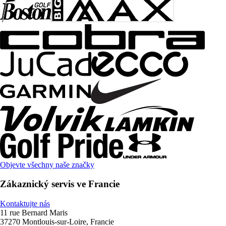
Objevte všechny naše značky
Zákaznický servis ve Francie
Kontaktujte nás
11 rue Bernard Maris
37270 Montlouis-sur-Loire, Francie