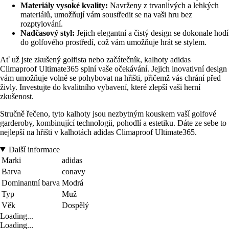
Materiály vysoké kvality:
Navrženy z trvanlivých a lehkých
materiálů, umožňují vám soustředit se na vaši hru bez
rozptylování.
Nadčasový styl:
Jejich elegantní a čistý design se dokonale hodí
do golfového prostředí, což vám umožňuje hrát se stylem.
Ať už jste zkušený golfista nebo začátečník, kalhoty adidas
Climaproof Ultimate365 splní vaše očekávání. Jejich inovativní design
vám umožňuje volně se pohybovat na hřišti, přičemž vás chrání před
živly. Investujte do kvalitního vybavení, které zlepší vaši herní
zkušenost.
Stručně řečeno, tyto kalhoty jsou nezbytným kouskem vaší golfové
garderoby, kombinující technologii, pohodlí a estetiku. Dáte ze sebe to
nejlepší na hřišti v kalhotách adidas Climaproof Ultimate365.
Další informace
Marki
adidas
Barva
conavy
Dominantní barva
Modrá
Typ
Muž
Věk
Dospělý
Loading...
Loading...