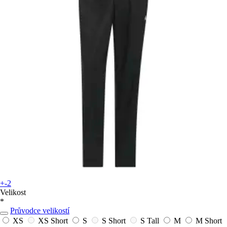
+-2
Velikost
*
Průvodce velikostí
XS
XS Short
S
S Short
S Tall
M
M Short