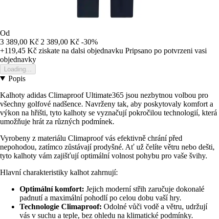
Od
3 389,00 Kč
2 389,00 Kč
-30%
+119,45 Kč
ziskate na dalsi objednavku
Pripsano po potvrzeni vasi
objednavky
Loading...
Popis
Kalhoty adidas Climaproof Ultimate365 jsou nezbytnou volbou pro
všechny golfové nadšence. Navrženy tak, aby poskytovaly komfort a
výkon na hřišti, tyto kalhoty se vyznačují pokročilou technologií, která
umožňuje hrát za různých podmínek.
Vyrobeny z materiálu Climaproof vás efektivně chrání před
nepohodou, zatímco zůstávají prodyšné. Ať už čelíte větru nebo dešti,
tyto kalhoty vám zajišťují optimální volnost pohybu pro vaše švihy.
Hlavní charakteristiky kalhot zahrnují:
Optimální komfort:
Jejich moderní střih zaručuje dokonalé
padnutí a maximální pohodlí po celou dobu vaší hry.
Technologie Climaproof:
Odolné vůči vodě a větru, udržují
vás v suchu a teple, bez ohledu na klimatické podmínky.