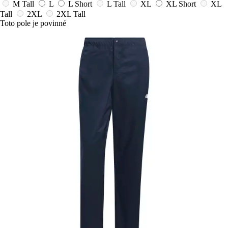
M Tall
L
L Short
L Tall
XL
XL Short
XL
Tall
2XL
2XL Tall
Toto pole je povinné