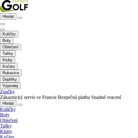
Hledat
Kuličky
Boty
Oblečení
Tašky
Kluby
Kočáry
Rukavice
Doplňky
Výprodej
Značky
Zákaznický servis ve Francie
Bezpečná platba
Snadné vracení
Hledat
Kuličky
Boty
Oblečení
Tašky
Kluby
Kočáry