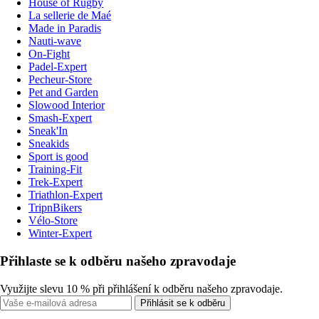
House of Rugby
La sellerie de Maé
Made in Paradis
Nauti-wave
On-Fight
Padel-Expert
Pecheur-Store
Pet and Garden
Slowood Interior
Smash-Expert
Sneak'In
Sneakids
Sport is good
Training-Fit
Trek-Expert
Triathlon-Expert
TripnBikers
Vélo-Store
Winter-Expert
Přihlaste se k odběru našeho zpravodaje
Využijte slevu 10 % při přihlášení k odběru našeho zpravodaje.
Přihlásit se k odběru