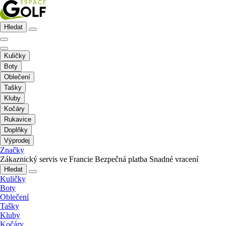
Hledat
Kuličky
Boty
Oblečení
Tašky
Kluby
Kočáry
Rukavice
Doplňky
Výprodej
Značky
Zákaznický servis ve Francie
Bezpečná platba
Snadné vracení
Hledat
Kuličky
Boty
Oblečení
Tašky
Kluby
Kočáry