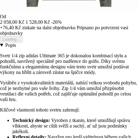
Od
2 058,00 Kč
1 528,00 Kč
-26%
+76,40 Kč
ziskate na dalsi objednavku
Pripsano po potvrzeni vasi
objednavky
Loading...
Popis
Svetr 1/4 zip adidas Ultimate 365 je dokonalou kombinací stylu a
pohodlí, navržený speciálně pro nadšence do golfu. Díky svému
funkčnímu a elegantnímu designu vám tento svetr umožní podávat
výkony na hřišti a zároveň zůstat na špičce módy.
Vyráběn z vysokokvalitních materiálů, nabízí velkou svobodu pohybu,
což je nezbytné pro vaše švihy. Zip 1/4 vám umožní přizpůsobit
ventilaci dle vašich potřeb, což zajišťuje optimální pohodlí po celou
vaši hru.
Klíčové vlastnosti tohoto svetru zahrnují:
Technický design:
Vyroben z tkanin, které umožňují správu
vlhkosti, abyste se cítili svěží a suchý, ať už jsou podmínky
jakékoli.
Reflexní detaily:
Navržen pro lepší viditelnost během vašich