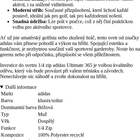
aktivit, i za snížené viditelnosti.
Moderní střih:
Současné přizpůsobení, které lichotí každé
postavě, ideální jak pro golf, tak pro každodenní nošení.
Snadná údržba:
Lze prát v pračce, což z něj činí praktickou
volbu pro aktivního sportovce.
Ať už jste amatérský golfista nebo zkušený hráč, tento svetr od značky
adidas vám přinese pohodlí a výkon na hřišti. Spojující estetiku a
funkčnost, je nezbytnou součástí vaší sportovní garderoby. Noste ho na
greenu nebo při odpočinku, přizpůsobí se všem příležitostem.
Investice do svetru 1/4 zip adidas Ultimate 365 je volbou kvalitního
oděvu, který vás bude provázet při vašem tréninku a závodech.
Nenechávejte nic náhodě a zvolte dokonalost na hřišti.
Další informace
Marki
adidas
Barva
khasix/soltur
Dominantní barva
Béžová
Typ
Muž
Věk
Dospělý
Funkce
1/4 Zip
Kompozice
100% Polyester recyclé