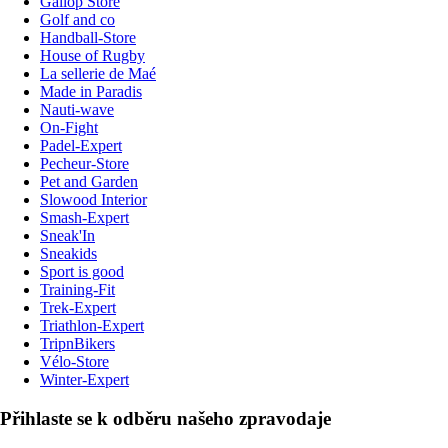
Gallop Store
Golf and co
Handball-Store
House of Rugby
La sellerie de Maé
Made in Paradis
Nauti-wave
On-Fight
Padel-Expert
Pecheur-Store
Pet and Garden
Slowood Interior
Smash-Expert
Sneak'In
Sneakids
Sport is good
Training-Fit
Trek-Expert
Triathlon-Expert
TripnBikers
Vélo-Store
Winter-Expert
Přihlaste se k odběru našeho zpravodaje