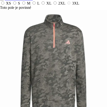
XS
S
M
L
XL
2XL
3XL
Toto pole je povinné