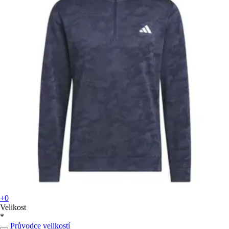
+0
Velikost
*
Průvodce velikostí