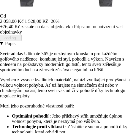
Od
2 058,00 Kč
1 528,00 Kč
-26%
+76,40 Kč
ziskate na dalsi objednavku
Pripsano po potvrzeni vasi
objednavky
Loading...
Popis
Svetr adidas Ultimate 365 je nezbytným kouskem pro každého
golfového nadšence, kombinující styl, pohodlí a výkon. Navržen s
ohledem na požadavky moderních golfistů, tento svetr ztělesňuje
sportovního ducha a zároveň zůstává elegantní na hřišti.
Vyroben z vysoce kvalitních materiálů, nabízí vynikající prodyšnost a
velkou volnost pohybu. Ať už hrajete na slunečném dni nebo v
chladnějším počasí, tento svetr vás udrží v pohodě díky technologii
regulace teploty.
Mezi jeho pozoruhodné vlastnosti patří:
Optimální pohodlí
: Jeho přiléhavý střih umožňuje úplnou
volnost pohybu, která je nezbytná pro váš švih.
Technologie proti vlhkosti
: Zůstaňte v suchu a pohodlí díky
technologii, která odvádí pot.