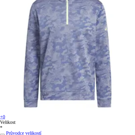
+0
Velikost
*
Průvodce velikostí