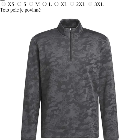
XS
S
M
L
XL
2XL
3XL
Toto pole je povinné