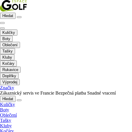
Hledat
Kuličky
Boty
Oblečení
Tašky
Kluby
Kočáry
Rukavice
Doplňky
Výprodej
Značky
Zákaznický servis ve Francie
Bezpečná platba
Snadné vracení
Hledat
Kuličky
Boty
Oblečení
Tašky
Kluby
Kočáry