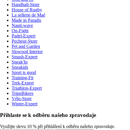
Handball-Store
House of Rugby
La sellerie de Maé
Made in Paradis
Nauti-wave
On-Fight
Padel-Expert
Pecheur-Store
Pet and Garden
Slowood Interior
Smash-Expert
Sneak'In
Sneakids
Sport is good
Training-Fit
Trek-Expert
Triathlon-Expert
TripnBikers
Vélo-Store
Winter-Expert
Přihlaste se k odběru našeho zpravodaje
Využijte slevu 10 % při přihlášení k odběru našeho zpravodaje.