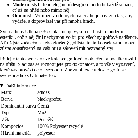
Moderní styl
: Jeho elegantní design se hodí do každé situace,
ať už na hřišti nebo mimo něj.
Odolnost
: Vyroben z odolných materiálů, je navržen tak, aby
vydržel a doprovázel vás při mnoha hrách.
Svetr adidas Ultimate 365 tak spojuje výkon na hřišti a moderní
estetiku, což z něj činí nezbytnou volbu pro všechny golfové nadšence.
Ať už jste začátečník nebo zkušený golfista, tento kousek vám umožní
zůstat soustředěný na vaši hru a zároveň mít bezvadný styl.
Přidejte tento svetr do své kolekce golfového oblečení a pocítíte rozdíl
na hřišti. S adidas se rozhodujete pro dokonalost, a to vše v vybavení,
které vás provází celou sezonou. Znovu objevte radost z golfu se
svetrem adidas Ultimate 365.
Další informace
Marki
adidas
Barva
black/grefou
Dominantní barva
Černá
Typ
Muž
Věk
Dospělý
Kompozice
100% Polyester recyclé
Hlavní materiál
polyester