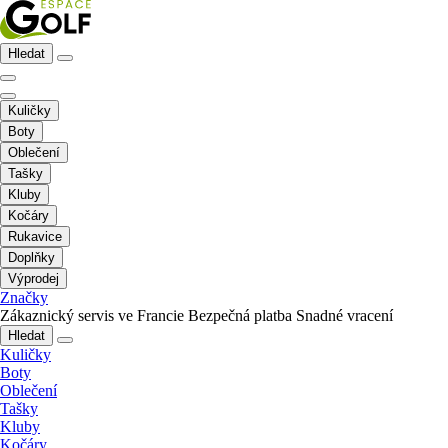
Hledat
Kuličky
Boty
Oblečení
Tašky
Kluby
Kočáry
Rukavice
Doplňky
Výprodej
Značky
Zákaznický servis ve Francie
Bezpečná platba
Snadné vracení
Hledat
Kuličky
Boty
Oblečení
Tašky
Kluby
Kočáry