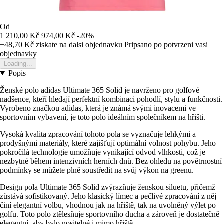
Od
1 210,00 Kč
974,00 Kč
-20%
+48,70 Kč
ziskate na dalsi objednavku
Pripsano po potvrzeni vasi
objednavky
Loading...
Popis
Ženské polo adidas Ultimate 365 Solid je navrženo pro golfové
nadšence, kteří hledají perfektní kombinaci pohodlí, stylu a funkčnosti.
Vyrobeno značkou adidas, která je známá svými inovacemi ve
sportovním vybavení, je toto polo ideálním společníkem na hřišti.
Vysoká kvalita zpracování tohoto pola se vyznačuje lehkými a
prodyšnými materiály, které zajišťují optimální volnost pohybu. Jeho
pokročilá technologie umožňuje vynikající odvod vlhkosti, což je
nezbytné během intenzivních herních dnů. Bez ohledu na povětrnostní
podmínky se můžete plně soustředit na svůj výkon na greenu.
Design pola Ultimate 365 Solid zvýrazňuje ženskou siluetu, přičemž
zůstává sofistikovaný. Jeho klasický límec a pečlivé zpracování z něj
činí elegantní volbu, vhodnou jak na hřiště, tak na uvolněný výlet po
golfu. Toto polo ztělesňuje sportovního ducha a zároveň je dostatečně
elegantní, aby bylo nositelné i mimo hřiště.