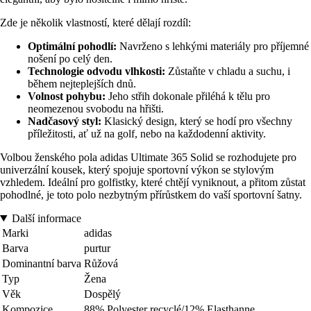
Zde je několik vlastností, které dělají rozdíl:
Optimální pohodlí:
Navrženo s lehkými materiály pro příjemné
nošení po celý den.
Technologie odvodu vlhkosti:
Zůstaňte v chladu a suchu, i
během nejteplejších dnů.
Volnost pohybu:
Jeho střih dokonale přiléhá k tělu pro
neomezenou svobodu na hřišti.
Nadčasový styl:
Klasický design, který se hodí pro všechny
příležitosti, ať už na golf, nebo na každodenní aktivity.
Volbou ženského pola adidas Ultimate 365 Solid se rozhodujete pro
univerzální kousek, který spojuje sportovní výkon se stylovým
vzhledem. Ideální pro golfistky, které chtějí vyniknout, a přitom zůstat
pohodlné, je toto polo nezbytným přírůstkem do vaší sportovní šatny.
Další informace
Marki
adidas
Barva
purtur
Dominantní barva
Růžová
Typ
Žena
Věk
Dospělý
Kompozice
88% Polyester recyclé/12% Elasthanne