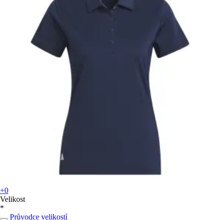
+0
Velikost
*
Průvodce velikostí