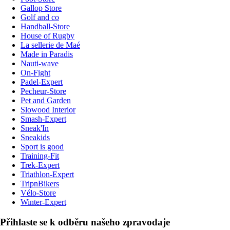
Gallop Store
Golf and co
Handball-Store
House of Rugby
La sellerie de Maé
Made in Paradis
Nauti-wave
On-Fight
Padel-Expert
Pecheur-Store
Pet and Garden
Slowood Interior
Smash-Expert
Sneak'In
Sneakids
Sport is good
Training-Fit
Trek-Expert
Triathlon-Expert
TripnBikers
Vélo-Store
Winter-Expert
Přihlaste se k odběru našeho zpravodaje