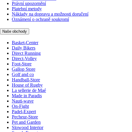
Právní upozornění
Platební metody
Náklady na dopravu a možnosti doručení
Oznámení o ochraně soukromí
Naše obchody
Basket-Center
Daily Bikers
Direct Running
Direct-Volley
Foot-Store
Gallop Store
Golf and co
Handball-Store
House of Rugby
La sellerie de Maé
Made in Paradis
Nauti-wave
On-Fight
Padel-Expert
Pecheur-Store
Pet and Garden
Slowood Interior