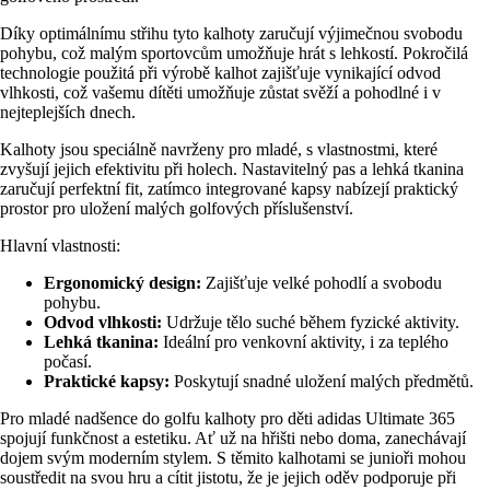
Díky optimálnímu střihu tyto kalhoty zaručují výjimečnou svobodu
pohybu, což malým sportovcům umožňuje hrát s lehkostí. Pokročilá
technologie použitá při výrobě kalhot zajišťuje vynikající odvod
vlhkosti, což vašemu dítěti umožňuje zůstat svěží a pohodlné i v
nejteplejších dnech.
Kalhoty jsou speciálně navrženy pro mladé, s vlastnostmi, které
zvyšují jejich efektivitu při holech. Nastavitelný pas a lehká tkanina
zaručují perfektní fit, zatímco integrované kapsy nabízejí praktický
prostor pro uložení malých golfových příslušenství.
Hlavní vlastnosti:
Ergonomický design:
Zajišťuje velké pohodlí a svobodu
pohybu.
Odvod vlhkosti:
Udržuje tělo suché během fyzické aktivity.
Lehká tkanina:
Ideální pro venkovní aktivity, i za teplého
počasí.
Praktické kapsy:
Poskytují snadné uložení malých předmětů.
Pro mladé nadšence do golfu kalhoty pro děti adidas Ultimate 365
spojují funkčnost a estetiku. Ať už na hřišti nebo doma, zanechávají
dojem svým moderním stylem. S těmito kalhotami se junioři mohou
soustředit na svou hru a cítit jistotu, že je jejich oděv podporuje při