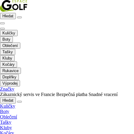
Hledat
Kuličky
Boty
Oblečení
Tašky
Kluby
Kočáry
Rukavice
Doplňky
Výprodej
Značky
Zákaznický servis ve Francie
Bezpečná platba
Snadné vracení
Hledat
Kuličky
Boty
Oblečení
Tašky
Kluby
Kočáry