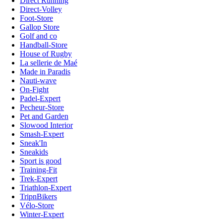
Direct Running
Direct-Volley
Foot-Store
Gallop Store
Golf and co
Handball-Store
House of Rugby
La sellerie de Maé
Made in Paradis
Nauti-wave
On-Fight
Padel-Expert
Pecheur-Store
Pet and Garden
Slowood Interior
Smash-Expert
Sneak'In
Sneakids
Sport is good
Training-Fit
Trek-Expert
Triathlon-Expert
TripnBikers
Vélo-Store
Winter-Expert