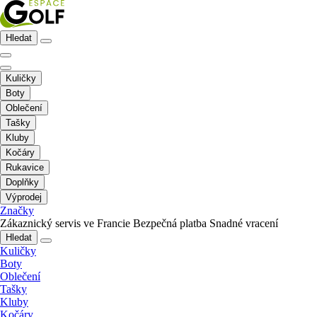
Hledat
Kuličky
Boty
Oblečení
Tašky
Kluby
Kočáry
Rukavice
Doplňky
Výprodej
Značky
Zákaznický servis ve Francie
Bezpečná platba
Snadné vracení
Hledat
Kuličky
Boty
Oblečení
Tašky
Kluby
Kočáry