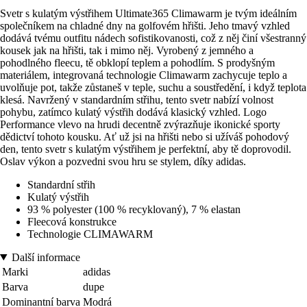
Svetr s kulatým výstřihem Ultimate365 Climawarm je tvým ideálním
společníkem na chladné dny na golfovém hřišti. Jeho tmavý vzhled
dodává tvému outfitu nádech sofistikovanosti, což z něj činí všestranný
kousek jak na hřišti, tak i mimo něj. Vyrobený z jemného a
pohodlného fleecu, tě obklopí teplem a pohodlím. S prodyšným
materiálem, integrovaná technologie Climawarm zachycuje teplo a
uvolňuje pot, takže zůstaneš v teple, suchu a soustředění, i když teplota
klesá. Navržený v standardním střihu, tento svetr nabízí volnost
pohybu, zatímco kulatý výstřih dodává klasický vzhled. Logo
Performance vlevo na hrudi decentně zvýrazňuje ikonické sporty
dědictví tohoto kousku. Ať už jsi na hřišti nebo si užíváš pohodový
den, tento svetr s kulatým výstřihem je perfektní, aby tě doprovodil.
Oslav výkon a pozvedni svou hru se stylem, díky adidas.
Standardní střih
Kulatý výstřih
93 % polyester (100 % recyklovaný), 7 % elastan
Fleecová konstrukce
Technologie CLIMAWARM
Další informace
Marki
adidas
Barva
dupe
Dominantní barva
Modrá