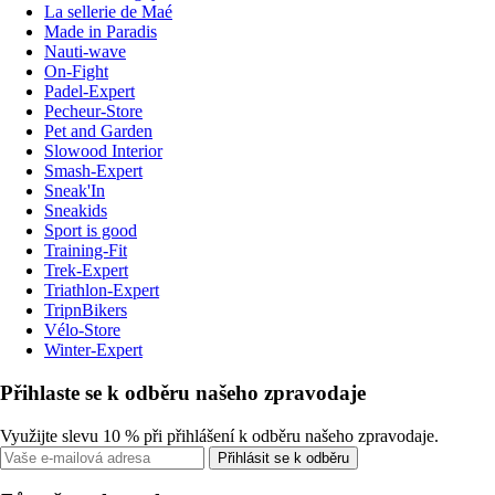
La sellerie de Maé
Made in Paradis
Nauti-wave
On-Fight
Padel-Expert
Pecheur-Store
Pet and Garden
Slowood Interior
Smash-Expert
Sneak'In
Sneakids
Sport is good
Training-Fit
Trek-Expert
Triathlon-Expert
TripnBikers
Vélo-Store
Winter-Expert
Přihlaste se k odběru našeho zpravodaje
Využijte slevu 10 % při přihlášení k odběru našeho zpravodaje.
Přihlásit se k odběru