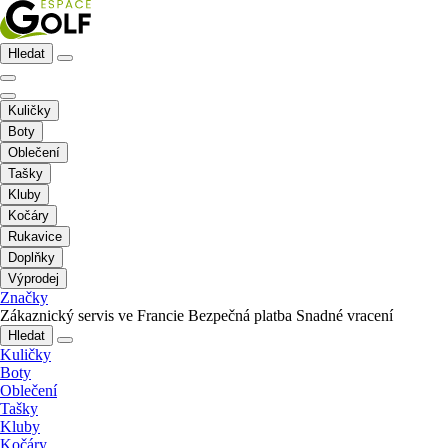
Hledat
Kuličky
Boty
Oblečení
Tašky
Kluby
Kočáry
Rukavice
Doplňky
Výprodej
Značky
Zákaznický servis ve Francie
Bezpečná platba
Snadné vracení
Hledat
Kuličky
Boty
Oblečení
Tašky
Kluby
Kočáry