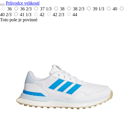
Průvodce velikostí
36
36 2/3
37 1/3
38
38 2/3
39 1/3
40
40 2/3
41 1/3
42
42 2/3
44
Toto pole je povinné