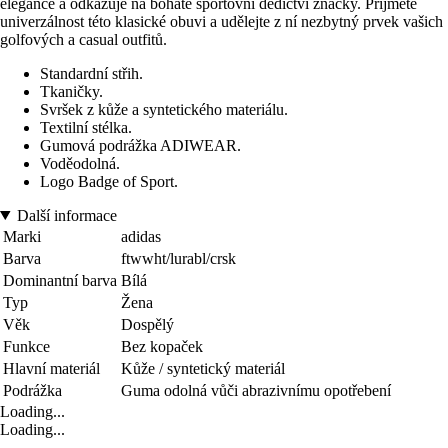
elegance a odkazuje na bohaté sportovní dědictví značky. Přijměte
univerzálnost této klasické obuvi a udělejte z ní nezbytný prvek vašich
golfových a casual outfitů.
Standardní střih.
Tkaničky.
Svršek z kůže a syntetického materiálu.
Textilní stélka.
Gumová podrážka ADIWEAR.
Voděodolná.
Logo Badge of Sport.
Další informace
Marki
adidas
Barva
ftwwht/lurabl/crsk
Dominantní barva
Bílá
Typ
Žena
Věk
Dospělý
Funkce
Bez kopaček
Hlavní materiál
Kůže / syntetický materiál
Podrážka
Guma odolná vůči abrazivnímu opotřebení
Loading...
Loading...