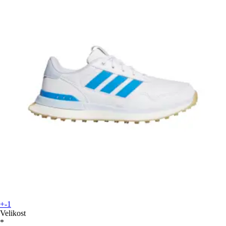
+-1
Velikost
*