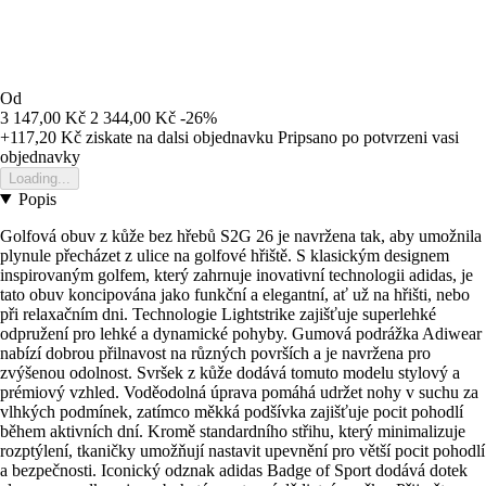
Od
3 147,00 Kč
2 344,00 Kč
-26%
+117,20 Kč
ziskate na dalsi objednavku
Pripsano po potvrzeni vasi
objednavky
Loading...
Popis
Golfová obuv z kůže bez hřebů S2G 26 je navržena tak, aby umožnila
plynule přecházet z ulice na golfové hřiště. S klasickým designem
inspirovaným golfem, který zahrnuje inovativní technologii adidas, je
tato obuv koncipována jako funkční a elegantní, ať už na hřišti, nebo
při relaxačním dni. Technologie Lightstrike zajišťuje superlehké
odpružení pro lehké a dynamické pohyby. Gumová podrážka Adiwear
nabízí dobrou přilnavost na různých površích a je navržena pro
zvýšenou odolnost. Svršek z kůže dodává tomuto modelu stylový a
prémiový vzhled. Voděodolná úprava pomáhá udržet nohy v suchu za
vlhkých podmínek, zatímco měkká podšívka zajišťuje pocit pohodlí
během aktivních dní. Kromě standardního střihu, který minimalizuje
rozptýlení, tkaničky umožňují nastavit upevnění pro větší pocit pohodlí
a bezpečnosti. Iconický odznak adidas Badge of Sport dodává dotek