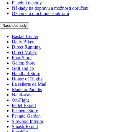
Platební metody
Náklady na dopravu a možnosti doručení
Oznámení o ochraně soukromí
Naše obchody
Basket-Center
Daily Bikers
Direct Running
Direct-Volley
Foot-Store
Gallop Store
Golf and co
Handball-Store
House of Rugby
La sellerie de Maé
Made in Paradis
Nauti-wave
On-Fight
Padel-Expert
Pecheur-Store
Pet and Garden
Slowood Interior
Smash-Expert
Sneak'In