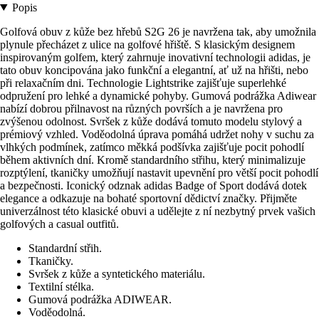
Popis
Golfová obuv z kůže bez hřebů S2G 26 je navržena tak, aby umožnila
plynule přecházet z ulice na golfové hřiště. S klasickým designem
inspirovaným golfem, který zahrnuje inovativní technologii adidas, je
tato obuv koncipována jako funkční a elegantní, ať už na hřišti, nebo
při relaxačním dni. Technologie Lightstrike zajišťuje superlehké
odpružení pro lehké a dynamické pohyby. Gumová podrážka Adiwear
nabízí dobrou přilnavost na různých površích a je navržena pro
zvýšenou odolnost. Svršek z kůže dodává tomuto modelu stylový a
prémiový vzhled. Voděodolná úprava pomáhá udržet nohy v suchu za
vlhkých podmínek, zatímco měkká podšívka zajišťuje pocit pohodlí
během aktivních dní. Kromě standardního střihu, který minimalizuje
rozptýlení, tkaničky umožňují nastavit upevnění pro větší pocit pohodlí
a bezpečnosti. Iconický odznak adidas Badge of Sport dodává dotek
elegance a odkazuje na bohaté sportovní dědictví značky. Přijměte
univerzálnost této klasické obuvi a udělejte z ní nezbytný prvek vašich
golfových a casual outfitů.
Standardní střih.
Tkaničky.
Svršek z kůže a syntetického materiálu.
Textilní stélka.
Gumová podrážka ADIWEAR.
Voděodolná.