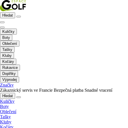
Hledat
Kuličky
Boty
Oblečení
Tašky
Kluby
Kočáry
Rukavice
Doplňky
Výprodej
Značky
Zákaznický servis ve Francie
Bezpečná platba
Snadné vracení
Hledat
Kuličky
Boty
Oblečení
Tašky
Kluby
Kočáry