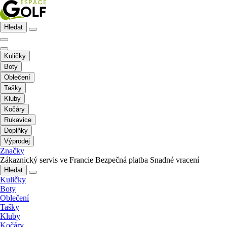
Hledat
Kuličky
Boty
Oblečení
Tašky
Kluby
Kočáry
Rukavice
Doplňky
Výprodej
Značky
Zákaznický servis ve Francie
Bezpečná platba
Snadné vracení
Hledat
Kuličky
Boty
Oblečení
Tašky
Kluby
Kočáry