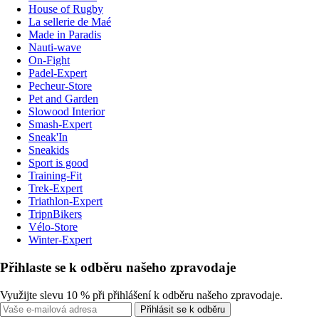
House of Rugby
La sellerie de Maé
Made in Paradis
Nauti-wave
On-Fight
Padel-Expert
Pecheur-Store
Pet and Garden
Slowood Interior
Smash-Expert
Sneak'In
Sneakids
Sport is good
Training-Fit
Trek-Expert
Triathlon-Expert
TripnBikers
Vélo-Store
Winter-Expert
Přihlaste se k odběru našeho zpravodaje
Využijte slevu 10 % při přihlášení k odběru našeho zpravodaje.
Přihlásit se k odběru