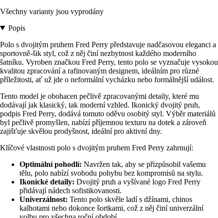
Všechny varianty jsou vyprodány
Popis
Polo s dvojitým pruhem Fred Perry představuje nadčasovou eleganci a
sportovně-šik styl, což z něj činí nezbytnost každého moderního
šatníku. Vyroben značkou Fred Perry, tento polo se vyznačuje vysokou
kvalitou zpracování a rafinovaným designem, ideálním pro různé
příležitosti, ať už jde o neformální vycházku nebo formálnější událost.
Tento model je obohacen pečlivě zpracovanými detaily, které mu
dodávají jak klasický, tak moderní vzhled. Ikonický dvojitý pruh,
podpis Fred Perry, dodává tomuto oděvu osobitý styl. Výběr materiálů
byl pečlivě promyšlen, nabízí příjemnou texturu na dotek a zároveň
zajišťuje skvělou prodyšnost, ideální pro aktivní dny.
Klíčové vlastnosti polo s dvojitým pruhem Fred Perry zahrnují:
Optimální pohodlí:
Navržen tak, aby se přizpůsobil vašemu
tělu, polo nabízí svobodu pohybu bez kompromisů na stylu.
Ikonické detaily:
Dvojitý pruh a vyšívané logo Fred Perry
přidávají nádech sofistikovanosti.
Univerzálnost:
Tento polo skvěle ladí s džínami, chinos
kalhotami nebo dokonce šortkami, což z něj činí univerzální
volbu pro všechna roční období.