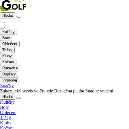
Hledat
Kuličky
Boty
Oblečení
Tašky
Kluby
Kočáry
Rukavice
Doplňky
Výprodej
Značky
Zákaznický servis ve Francie
Bezpečná platba
Snadné vracení
Hledat
Kuličky
Boty
Oblečení
Tašky
Kluby
Kočáry