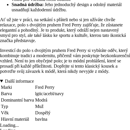
Snadná údržba:
Jeho jednoduchý design a odolný materiál
usnadňují každodenní údržbu.
Ať už jste v práci, na setkání s přáteli nebo si jen užíváte chvíle
relaxace, polo s dvojitým pruhem Fred Perry zajišťuje, že zůstanete
elegantní a pohodlný. Je to produkt, který odráží nejen nastavený
smysl pro styl, ale také lásku ke sportu a kultuře, kterou tato ikonická
značka představuje.
Investicí do polo s dvojitým pruhem Fred Perry si vybíráte oděv, který
kombinuje tradici a modernitu, přičemž vám poskytuje bezkonkurenční
vzhled. Není to jen obyčejné polo; je to módní prohlášení, které se
prosadí při každé příležitosti. Dopřejte si tento klasický kousek a
potvrďte svůj závazek k módě, která nikdy nevyjde z módy.
Další informace
Marki
Fred Perry
Barva
lgtic/acebl/navy
Dominantní barva
Modrá
Typ
Muž
Věk
Dospělý
Hlavní materiál
bavlna
Loading...