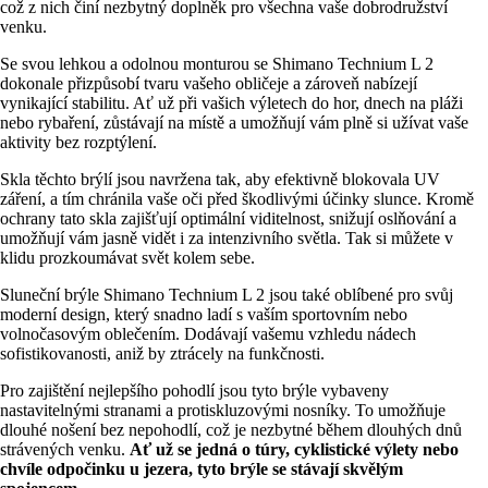
což z nich činí nezbytný doplněk pro všechna vaše dobrodružství
venku.
Se svou lehkou a odolnou monturou se Shimano Technium L 2
dokonale přizpůsobí tvaru vašeho obličeje a zároveň nabízejí
vynikající stabilitu. Ať už při vašich výletech do hor, dnech na pláži
nebo rybaření, zůstávají na místě a umožňují vám plně si užívat vaše
aktivity bez rozptýlení.
Skla těchto brýlí jsou navržena tak, aby efektivně blokovala UV
záření, a tím chránila vaše oči před škodlivými účinky slunce. Kromě
ochrany tato skla zajišťují optimální viditelnost, snižují oslňování a
umožňují vám jasně vidět i za intenzivního světla. Tak si můžete v
klidu prozkoumávat svět kolem sebe.
Sluneční brýle Shimano Technium L 2 jsou také oblíbené pro svůj
moderní design, který snadno ladí s vaším sportovním nebo
volnočasovým oblečením. Dodávají vašemu vzhledu nádech
sofistikovanosti, aniž by ztrácely na funkčnosti.
Pro zajištění nejlepšího pohodlí jsou tyto brýle vybaveny
nastavitelnými stranami a protiskluzovými nosníky. To umožňuje
dlouhé nošení bez nepohodlí, což je nezbytné během dlouhých dnů
strávených venku.
Ať už se jedná o túry, cyklistické výlety nebo
chvíle odpočinku u jezera, tyto brýle se stávají skvělým