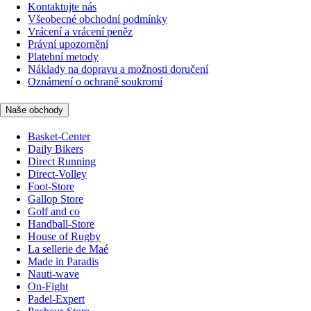
Kontaktujte nás
Všeobecné obchodní podmínky
Vrácení a vrácení peněz
Právní upozornění
Platební metody
Náklady na dopravu a možnosti doručení
Oznámení o ochraně soukromí
Naše obchody
Basket-Center
Daily Bikers
Direct Running
Direct-Volley
Foot-Store
Gallop Store
Golf and co
Handball-Store
House of Rugby
La sellerie de Maé
Made in Paradis
Nauti-wave
On-Fight
Padel-Expert