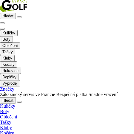
Hledat
Kuličky
Boty
Oblečení
Tašky
Kluby
Kočáry
Rukavice
Doplňky
Výprodej
Značky
Zákaznický servis ve Francie
Bezpečná platba
Snadné vracení
Hledat
Kuličky
Boty
Oblečení
Tašky
Kluby
Kočáry