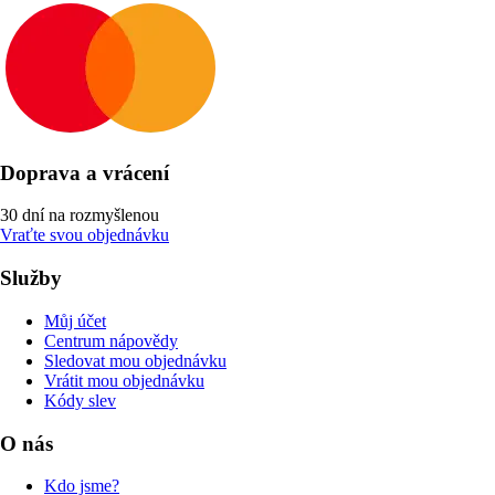
Doprava a vrácení
30 dní na rozmyšlenou
Vraťte svou objednávku
Služby
Můj účet
Centrum nápovědy
Sledovat mou objednávku
Vrátit mou objednávku
Kódy slev
O nás
Kdo jsme?