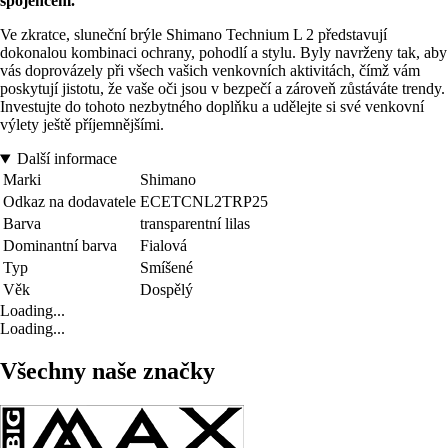
spojencem.
Ve zkratce, sluneční brýle Shimano Technium L 2 představují
dokonalou kombinaci ochrany, pohodlí a stylu. Byly navrženy tak, aby
vás doprovázely při všech vašich venkovních aktivitách, čímž vám
poskytují jistotu, že vaše oči jsou v bezpečí a zároveň zůstáváte trendy.
Investujte do tohoto nezbytného doplňku a udělejte si své venkovní
výlety ještě příjemnějšími.
Další informace
Marki
Shimano
Odkaz na dodavatele
ECETCNL2TRP25
Barva
transparentní lilas
Dominantní barva
Fialová
Typ
Smíšené
Věk
Dospělý
Loading...
Loading...
Všechny naše značky