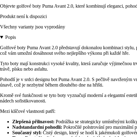
Objevte golfové boty Puma Avant 2.0, které kombinují eleganci, pohodl
Produkt není k dispozici
Všechny varianty jsou vyprodány
Popis
Golfové boty Puma Avant 2.0 představují dokonalou kombinaci stylu, p
což vám umožní dosáhnout svého nejlepšího výkonu při každé hře.
Tyto boty mají konstrukci vysoké kvality, která zaručuje výjimečnou trv
trávě, písku nebo asfaltu.
Pohodlí je v srdci designu bot Puma Avant 2.0. S pečlivě navrženým 
únavě, což je nezbytné během dlouhého dne na hřišti.
Kromě své funkčnosti se tyto boty vyznačují moderní a elegantní estetik
nádech sofistikovanosti.
Mezi klíčové vlastnosti patří:
Zlepšená přilnavost:
Podrážka se strategicky umístěnými kolíky 
Nadstandardní pohodlí:
Pokročilé polstrování pro maximální 
Současný styl:
Čistý design, který se hodí k jakémukoli golfové