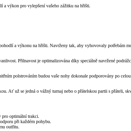
í a výkon pro vylepšení vašeho zážitku na hřišti.
ohodlí a výkonu na hřišti. Navrženy tak, aby vyhovovaly potřebám mod
anlivost. Přilnavost je optimalizována díky speciálně navržené podrážce
vnitřním polstrováním budou vaše nohy dokonale podporovány po celou 
ou. Ať už se jedná o vážný turnaj nebo o přátelskou partii s přáteli, sk
pro optimální trakci.
podporu při každém pohybu.
mu outfitu.