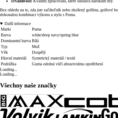
Trvanlivost:
Kvalitní zpracování, které odolává nárokům hry.
Bez ohledu na to, zda jste začátečník nebo zkušený golfista, golfové 
dokonalou kombinaci výkonu a stylu s Puma.
Další informace
Marki
Puma
Barva
white/deep navy/spring blue
Dominantní barva
Bílá
Typ
Muž
Věk
Dospělý
Hlavní materiál
Syntetický materiál / textil
Podrážka
Guma odolná vůči abrazivnímu opotřebení
Loading...
Loading...
Všechny naše značky