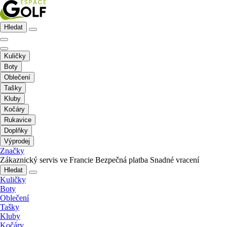
Hledat
Kuličky
Boty
Oblečení
Tašky
Kluby
Kočáry
Rukavice
Doplňky
Výprodej
Značky
Zákaznický servis ve Francie
Bezpečná platba
Snadné vracení
Hledat
Kuličky
Boty
Oblečení
Tašky
Kluby
Kočáry