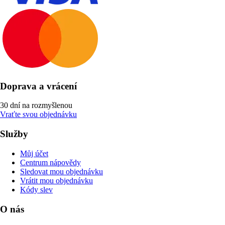
Doprava a vrácení
30 dní na rozmyšlenou
Vraťte svou objednávku
Služby
Můj účet
Centrum nápovědy
Sledovat mou objednávku
Vrátit mou objednávku
Kódy slev
O nás