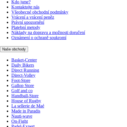
Kdo jsme?
Kontaktujte nás
Všeobecné obchodní podmínky
Vrácení a vrácení peněz
Právní upozornění
Platební metody
Náklady na dopravu a možnosti doručení
Oznámení o ochraně soukromí
Naše obchody
Basket-Center
Daily Bikers
Direct Running
Direct-Volley
Foot-Store
Gallop Store
Golf and co
Handball-Store
House of Rugby
La sellerie de Maé
Made in Paradis
Nauti-wave
On-Fight
Padel-Expert