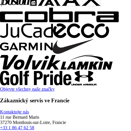
Objevte všechny naše značky
Zákaznický servis ve Francie
Kontaktujte nás
11 rue Bernard Maris
37270 Montlouis-sur-Loire, Francie
+33 1 86 47 62 58