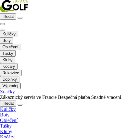
Hledat
Kuličky
Boty
Oblečení
Tašky
Kluby
Kočáry
Rukavice
Doplňky
Výprodej
Značky
Zákaznický servis ve Francie
Bezpečná platba
Snadné vracení
Hledat
Kuličky
Boty
Oblečení
Tašky
Kluby
Kočáry