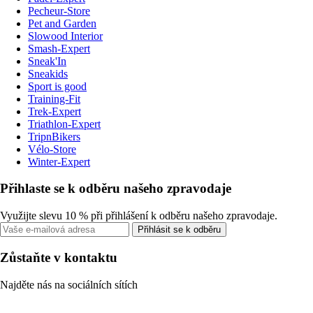
Pecheur-Store
Pet and Garden
Slowood Interior
Smash-Expert
Sneak'In
Sneakids
Sport is good
Training-Fit
Trek-Expert
Triathlon-Expert
TripnBikers
Vélo-Store
Winter-Expert
Přihlaste se k odběru našeho zpravodaje
Využijte slevu 10 % při přihlášení k odběru našeho zpravodaje.
Přihlásit se k odběru
Zůstaňte v kontaktu
Najděte nás na sociálních sítích