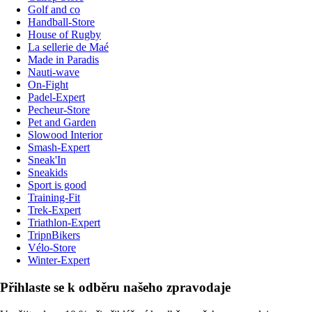
Golf and co
Handball-Store
House of Rugby
La sellerie de Maé
Made in Paradis
Nauti-wave
On-Fight
Padel-Expert
Pecheur-Store
Pet and Garden
Slowood Interior
Smash-Expert
Sneak'In
Sneakids
Sport is good
Training-Fit
Trek-Expert
Triathlon-Expert
TripnBikers
Vélo-Store
Winter-Expert
Přihlaste se k odběru našeho zpravodaje