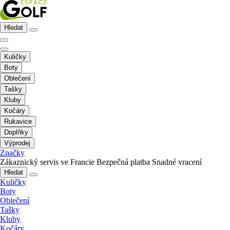
Hledat
Kuličky
Boty
Oblečení
Tašky
Kluby
Kočáry
Rukavice
Doplňky
Výprodej
Značky
Zákaznický servis ve Francie
Bezpečná platba
Snadné vracení
Hledat
Kuličky
Boty
Oblečení
Tašky
Kluby
Kočáry