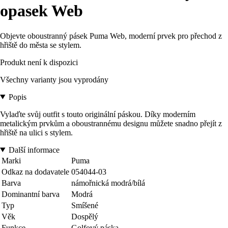
opasek Web
Objevte oboustranný pásek Puma Web, moderní prvek pro přechod z
hřiště do města se stylem.
Produkt není k dispozici
Všechny varianty jsou vyprodány
Popis
Vylaďte svůj outfit s touto originální páskou. Díky moderním
metalickým prvkům a oboustrannému designu můžete snadno přejít z
hřiště na ulici s stylem.
Další informace
Marki
Puma
Odkaz na dodavatele
054044-03
Barva
námořnická modrá/bílá
Dominantní barva
Modrá
Typ
Smíšené
Věk
Dospělý
Funkce
Golfový páska