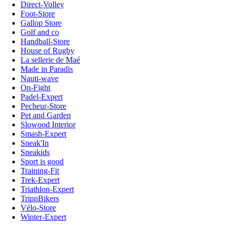
Direct-Volley
Foot-Store
Gallop Store
Golf and co
Handball-Store
House of Rugby
La sellerie de Maé
Made in Paradis
Nauti-wave
On-Fight
Padel-Expert
Pecheur-Store
Pet and Garden
Slowood Interior
Smash-Expert
Sneak'In
Sneakids
Sport is good
Training-Fit
Trek-Expert
Triathlon-Expert
TripnBikers
Vélo-Store
Winter-Expert