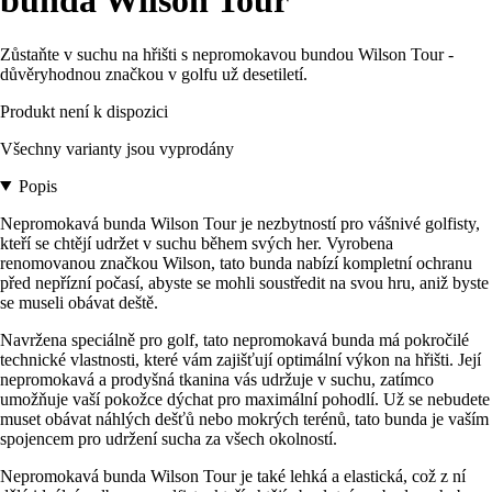
bunda Wilson Tour
Zůstaňte v suchu na hřišti s nepromokavou bundou Wilson Tour -
důvěryhodnou značkou v golfu už desetiletí.
Produkt není k dispozici
Všechny varianty jsou vyprodány
Popis
Nepromokavá bunda Wilson Tour je nezbytností pro vášnivé golfisty,
kteří se chtějí udržet v suchu během svých her. Vyrobena
renomovanou značkou Wilson, tato bunda nabízí kompletní ochranu
před nepřízní počasí, abyste se mohli soustředit na svou hru, aniž byste
se museli obávat deště.
Navržena speciálně pro golf, tato nepromokavá bunda má pokročilé
technické vlastnosti, které vám zajišťují optimální výkon na hřišti. Její
nepromokavá a prodyšná tkanina vás udržuje v suchu, zatímco
umožňuje vaší pokožce dýchat pro maximální pohodlí. Už se nebudete
muset obávat náhlých dešťů nebo mokrých terénů, tato bunda je vaším
spojencem pro udržení sucha za všech okolností.
Nepromokavá bunda Wilson Tour je také lehká a elastická, což z ní