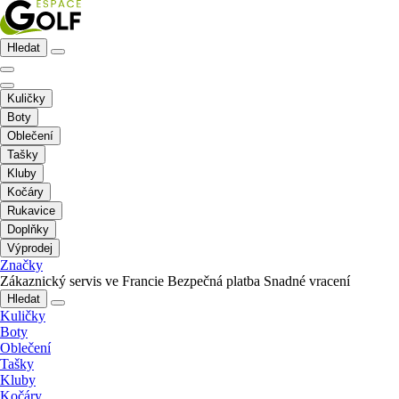
Hledat
Kuličky
Boty
Oblečení
Tašky
Kluby
Kočáry
Rukavice
Doplňky
Výprodej
Značky
Zákaznický servis ve Francie
Bezpečná platba
Snadné vracení
Hledat
Kuličky
Boty
Oblečení
Tašky
Kluby
Kočáry