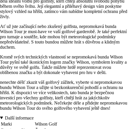
dělá ideální volbu pro golfisty, kteří chtějí absolutní svobodu pohybu
během svého švihu. Její elegantní a přiléhavý design vám poskytne
stylový vzhled na hřišti, zatímco vám nabídne kompletní ochranu před
živly.
Ať už jste začínající nebo zkušený golfista, nepromokavá bunda
Wilson Tour je must-have ve vaší golfové garderobě. Je také perfektní
pro turnaje a soutěže, kde mohou být meteorologické podmínky
nepředvídatelné. S touto bundou můžete hrát s důvěrou a klidným
duchem.
Kromě svých technických vlastností se nepromokavá bunda Wilson
Tour pyšní také ikonickým logem značky Wilson, symbolem kvality a
důvěry ve světě golfu. Takže můžete hrdě reprezentovat svou
oblíbenou značku a být dokonale vybaveni pro hru v dešti.
nenechte déšť zkazit váš golfový zážitek, vyberte si nepromokavou
bundu Wilson Tour a užijte si bezkonkurenční pohodlí a ochranu na
hřišti. K dispozici ve více velikostech, tato bunda je bezpečnou
investicí pro všechny golfisty, kteří chtějí hrát za jakýchkoliv
meteorologických podmínek. Nečekejte déle a přidejte nepromokavou
bundu Wilson Tour do svého golfového vybavení ještě dnes!
Další informace
Marki
Wilson Golf