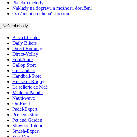
Platební metody
Náklady na dopravu a možnosti doručení
Oznámení o ochraně soukromí
Naše obchody
Basket-Center
Daily Bikers
Direct Running
Direct-Volley
Foot-Store
Gallop Store
Golf and co
Handball-Store
House of Rugby
La sellerie de Maé
Made in Paradis
Nauti-wave
On-Fight
Padel-Expert
Pecheur-Store
Pet and Garden
Slowood Interior
Smash-Expert
Sneak'In