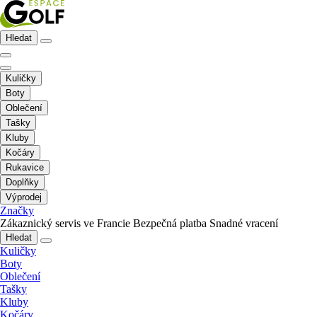
Hledat
Kuličky
Boty
Oblečení
Tašky
Kluby
Kočáry
Rukavice
Doplňky
Výprodej
Značky
Zákaznický servis ve Francie
Bezpečná platba
Snadné vracení
Hledat
Kuličky
Boty
Oblečení
Tašky
Kluby
Kočáry